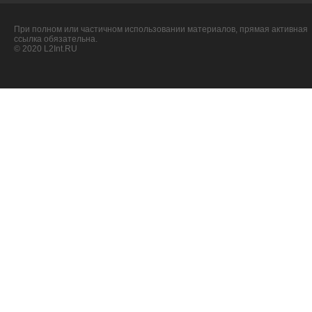
При полном или частичном использовании материалов, прямая активная
ссылка обязательна.
© 2020 L2Int.RU