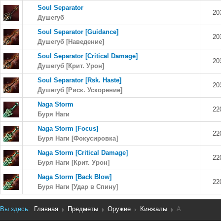
Soul Separator
20
Душегуб
Soul Separator [Guidance]
20
Душегуб [Наведение]
Soul Separator [Critical Damage]
20
Душегуб [Крит. Урон]
Soul Separator [Rsk. Haste]
20
Душегуб [Риск. Ускорение]
Naga Storm
22
Буря Наги
Naga Storm [Focus]
22
Буря Наги [Фокусировка]
Naga Storm [Critical Damage]
22
Буря Наги [Крит. Урон]
Naga Storm [Back Blow]
22
Буря Наги [Удар в Спину]
Вы здесь:
Главная
Предметы
Оружие
Кинжалы
A