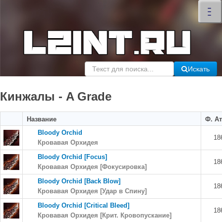
×
–
–
–
Искать
Кинжалы - A Grade
Название
Ф. Ат
Bloody Orchid
18
Кровавая Орхидея
Bloody Orchid [Focus]
18
Кровавая Орхидея [Фокусировка]
Bloody Orchid [Back Blow]
18
Кровавая Орхидея [Удар в Спину]
Bloody Orchid [Critical Bleed]
18
Кровавая Орхидея [Крит. Кровопускание]