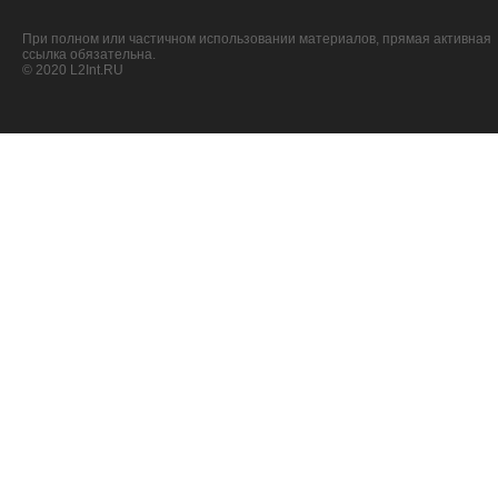
При полном или частичном использовании материалов, прямая активная
ссылка обязательна.
© 2020 L2Int.RU