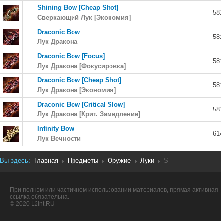
Shining Bow [Cheap Shot]
58
Сверкающий Лук [Экономия]
Draconic Bow
58
Лук Дракона
Draconic Bow [Focus]
58
Лук Дракона [Фокусировка]
Draconic Bow [Cheap Shot]
58
Лук Дракона [Экономия]
Draconic Bow [Critical Slow]
58
Лук Дракона [Крит. Замедление]
Infinity Bow
61
Лук Вечности
Вы здесь:
Главная
Предметы
Оружие
Луки
S
При полном или частичном использовании материалов, прямая активная
ссылка обязательна.
© 2020 L2Int.RU