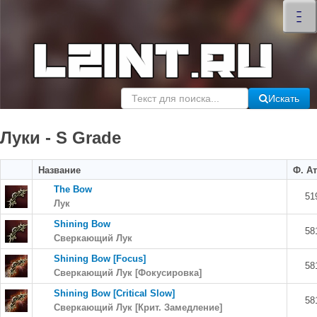
×
–
–
–
Искать
Луки - S Grade
Название
Ф. Ат
The Bow
51
Лук
Shining Bow
58
Сверкающий Лук
Shining Bow [Focus]
58
Сверкающий Лук [Фокусировка]
Shining Bow [Critical Slow]
58
Сверкающий Лук [Крит. Замедление]