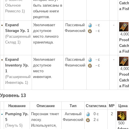
Catc
Обычное
быть записаны в
a Fis
Ремесло 1)
обычные книги
рецептов.
Expand
Увеличивает
Пассивный
- с
-
Storage Ур. 1
доступное
Физический
- с
4,00
(Расширенный
место личного
Proof
Склад 1)
хранилища.
Catc
a Fis
Expand
Увеличивает
Пассивный
- с
-
Inventory Ур.
доступное
Физический
- с
4,00
1
место
Proof
(Расширенный
инвентаря.
Catc
Инвентарь 1)
a Fis
Уровень 13
Название
Описание
Тип
Статистика
MP
Цена
Pumping Ур.
Персонаж тянет
Активный
0 с
2
5
леску.
Физический
2 с
500
(Тянуть 5)
Используется,
Adena