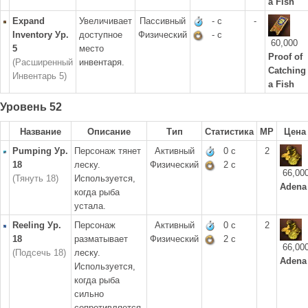
a Fish
Expand
Увеличивает
Пассивный
- с
-
Inventory Ур.
доступное
Физический
- с
60,000
5
место
Proof of
(Расширенный
инвентаря.
Catching
Инвентарь 5)
a Fish
Уровень 52
Название
Описание
Тип
Статистика
MP
Цена
Pumping Ур.
Персонаж тянет
Активный
0 с
2
18
леску.
Физический
2 с
66,00
(Тянуть 18)
Используется,
Adena
когда рыба
устала.
Reeling Ур.
Персонаж
Активный
0 с
2
18
разматывает
Физический
2 с
66,00
(Подсечь 18)
леску.
Adena
Используется,
когда рыба
сильно
сопротивляется.