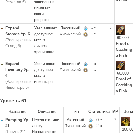
Ремесло 6)
записаны в
обычные
книги
рецептов.
Expand
Увеличивает
Пассивный
- с
-
Storage Ур. 6
доступное
Физический
- с
60,000
(Расширенный
место
Proof of
Склад 6)
личного
Catching
хранилища.
a Fish
Expand
Увеличивает
Пассивный
- с
-
Inventory Ур.
доступное
Физический
- с
60,000
6
место
Proof of
(Расширенный
инвентаря.
Catching
Инвентарь 6)
a Fish
Уровень 61
Название
Описание
Тип
Статистика
MP
Цена
Pumping Ур.
Персонаж тянет
Активный
0 с
2
21
леску.
Физический
2 с
100,0
(Тянуть 21)
Используется,