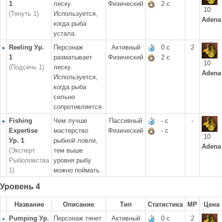
1
леску.
Физический
2 с
10
(Тянуть 1)
Используется,
Adena
когда рыба
устала.
Reeling Ур.
Персонаж
Активный
0 с
2
1
разматывает
Физический
2 с
10
(Подсечь 1)
леску.
Adena
Используется,
когда рыба
сильно
сопротивляется.
Fishing
Чем лучше
Пассивный
- с
-
Expertise
мастерство
Физический
- с
10
Ур. 1
рыбной ловли,
Adena
(Эксперт
тем выше
Рыболовства
уровня рыбу
1)
можно поймать.
Уровень 4
Название
Описание
Тип
Статистика
MP
Цена
Pumping Ур.
Персонаж тянет
Активный
0 с
2