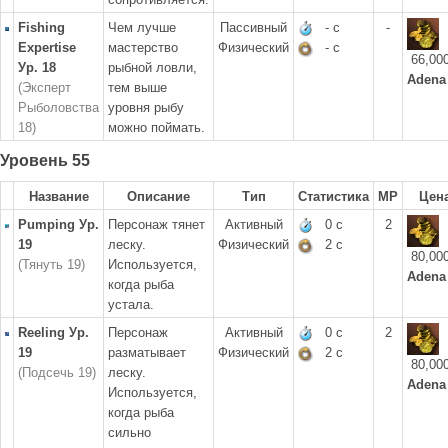
Fishing
Чем лучше
Пассивный
- с
-
Expertise
мастерство
Физический
- с
66,00
Ур. 18
рыбной ловли,
Adena
(Эксперт
тем выше
Рыболовства
уровня рыбу
18)
можно поймать.
Уровень 55
Название
Описание
Тип
Статистика
MP
Цен
Pumping Ур.
Персонаж тянет
Активный
0 с
2
19
леску.
Физический
2 с
80,00
(Тянуть 19)
Используется,
Adena
когда рыба
устала.
Reeling Ур.
Персонаж
Активный
0 с
2
19
разматывает
Физический
2 с
80,00
(Подсечь 19)
леску.
Adena
Используется,
когда рыба
сильно