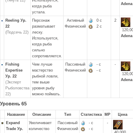
(Тянуть 22)
Используется,
Adena
когда рыба
устала.
Reeling Ур.
Персонаж
Активный
0 с
2
22
разматывает
Физический
2 с
120,0
(Подсечь 22)
леску.
Adena
Используется,
когда рыба
сильно
сопротивляется.
Fishing
Чем лучше
Пассивный
- с
-
Expertise
мастерство
Физический
- с
120,0
Ур. 22
рыбной ловли,
Adena
(Эксперт
тем выше
Рыболовства
уровня рыбу
22)
можно поймать.
Уровень 65
Название
Описание
Тип
Статистика
MP
Цена
Expand
Увеличивает
Пассивный
- с
-
Trade Ур.
количество
Физический
- с
40,000