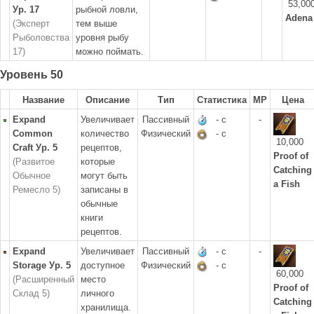
53,00
Ур. 17
рыбной ловли,
Adena
(Эксперт
тем выше
Рыболовства
уровня рыбу
17)
можно поймать.
Уровень 50
Название
Описание
Тип
Статистика
MP
Цена
Expand
Увеличивает
Пассивный
- с
-
Common
количество
Физический
- с
10,000
Craft Ур. 5
рецептов,
Proof of
(Развитое
которые
Catching
Обычное
могут быть
a Fish
Ремесло 5)
записаны в
обычные
книги
рецептов.
Expand
Увеличивает
Пассивный
- с
-
Storage Ур. 5
доступное
Физический
- с
60,000
(Расширенный
место
Proof of
Склад 5)
личного
Catching
хранилища.