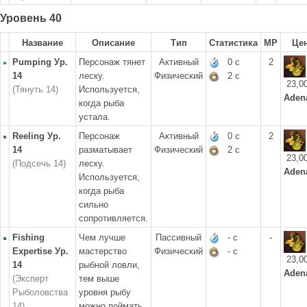
Уровень 40
Название
Описание
Тип
Статистика
MP
Це
Pumping Ур.
Персонаж тянет
Активный
0 с
2
14
леску.
Физический
2 с
23,0
(Тянуть 14)
Используется,
Aden
когда рыба
устала.
Reeling Ур.
Персонаж
Активный
0 с
2
14
разматывает
Физический
2 с
23,0
(Подсечь 14)
леску.
Aden
Используется,
когда рыба
сильно
сопротивляется.
Fishing
Чем лучше
Пассивный
- с
-
Expertise Ур.
мастерство
Физический
- с
23,0
14
рыбной ловли,
Aden
(Эксперт
тем выше
Рыболовства
уровня рыбу
14)
можно поймать.