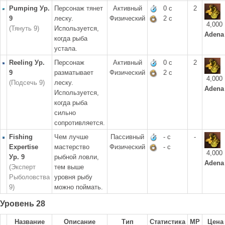
Pumping Ур.
Персонаж тянет
Активный
0 с
2
9
леску.
Физический
2 с
4,000
(Тянуть 9)
Используется,
Adena
когда рыба
устала.
Reeling Ур.
Персонаж
Активный
0 с
2
9
разматывает
Физический
2 с
4,000
(Подсечь 9)
леску.
Adena
Используется,
когда рыба
сильно
сопротивляется.
Fishing
Чем лучше
Пассивный
- с
-
Expertise
мастерство
Физический
- с
4,000
Ур. 9
рыбной ловли,
Adena
(Эксперт
тем выше
Рыболовства
уровня рыбу
9)
можно поймать.
Уровень 28
Название
Описание
Тип
Статистика
MP
Цена