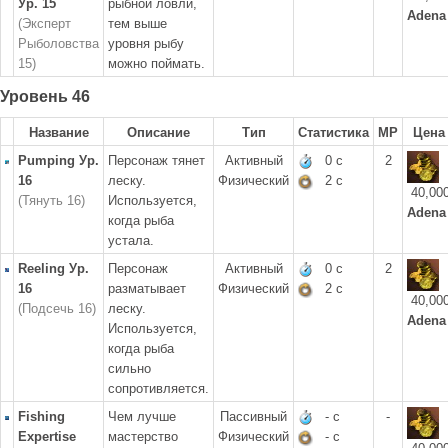
Ур. 15
рыбной ловли,
Adena
(Эксперт
тем выше
Рыболовства
уровня рыбу
15)
можно поймать.
Уровень 46
Название
Описание
Тип
Статистика
MP
Цена
Pumping Ур.
Персонаж тянет
Активный
0 с
2
16
леску.
Физический
2 с
40,00
(Тянуть 16)
Используется,
Adena
когда рыба
устала.
Reeling Ур.
Персонаж
Активный
0 с
2
16
разматывает
Физический
2 с
40,00
(Подсечь 16)
леску.
Adena
Используется,
когда рыба
сильно
сопротивляется.
Fishing
Чем лучше
Пассивный
- с
-
Expertise
мастерство
Физический
- с