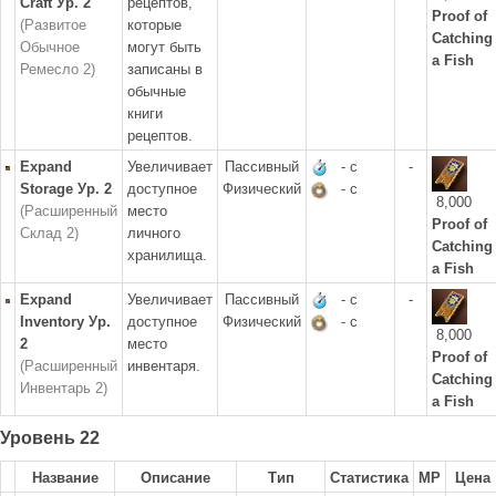
Craft Ур. 2
рецептов,
Proof of
(Развитое
которые
Catching
Обычное
могут быть
a Fish
Ремесло 2)
записаны в
обычные
книги
рецептов.
Expand
Увеличивает
Пассивный
- с
-
Storage Ур. 2
доступное
Физический
- с
8,000
(Расширенный
место
Proof of
Склад 2)
личного
Catching
хранилища.
a Fish
Expand
Увеличивает
Пассивный
- с
-
Inventory Ур.
доступное
Физический
- с
8,000
2
место
Proof of
(Расширенный
инвентаря.
Catching
Инвентарь 2)
a Fish
Уровень 22
Название
Описание
Тип
Статистика
MP
Цена