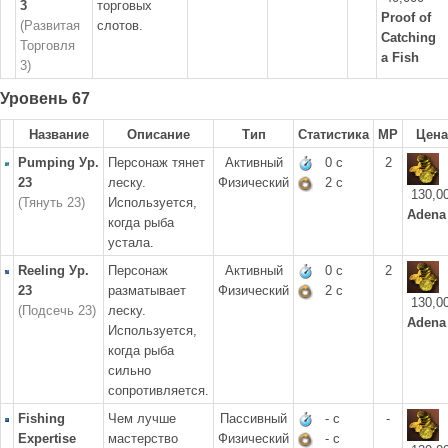
3
торговых
Proof of
(Развитая
слотов.
Catching
Торговля
a Fish
3)
Уровень 67
Название
Описание
Тип
Статистика
MP
Цена
Pumping Ур.
Персонаж тянет
Активный
0 с
2
23
леску.
Физический
2 с
130,0
(Тянуть 23)
Используется,
Adena
когда рыба
устала.
Reeling Ур.
Персонаж
Активный
0 с
2
23
разматывает
Физический
2 с
130,0
(Подсечь 23)
леску.
Adena
Используется,
когда рыба
сильно
сопротивляется.
Fishing
Чем лучше
Пассивный
- с
-
Expertise
мастерство
Физический
- с