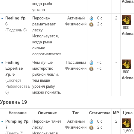
Adena
когда рыба
устала.
Reeling Ур.
Персонаж
Активный
0 с
2
6
разматывает
Физический
2 с
800
(Подсечь 6)
леску.
Adena
Используется,
когда рыба
сильно
сопротивляется.
Fishing
Чем лучше
Пассивный
- с
-
Expertise
мастерство
Физический
- с
800
Ур. 6
рыбной ловли,
Adena
(Эксперт
тем выше
Рыболовства
уровня рыбу
6)
можно поймать.
Уровень 19
Название
Описание
Тип
Статистика
MP
Цена
Pumping Ур.
Персонаж тянет
Активный
0 с
2
7
леску.
Физический
2 с
1,600
(Тянуть 7)
Используется,