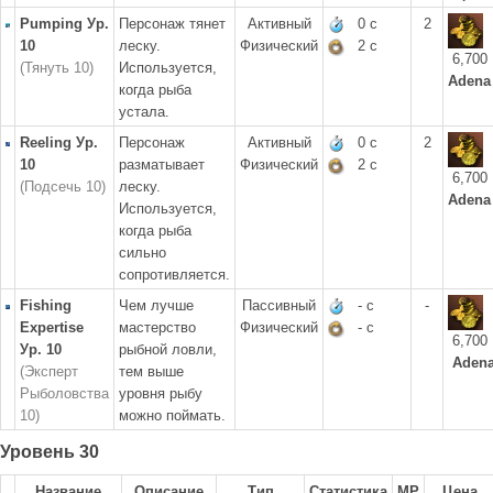
Pumping Ур.
Персонаж тянет
Активный
0 с
2
10
леску.
Физический
2 с
6,700
(Тянуть 10)
Используется,
Adena
когда рыба
устала.
Reeling Ур.
Персонаж
Активный
0 с
2
10
разматывает
Физический
2 с
6,700
(Подсечь 10)
леску.
Adena
Используется,
когда рыба
сильно
сопротивляется.
Fishing
Чем лучше
Пассивный
- с
-
Expertise
мастерство
Физический
- с
6,700
Ур. 10
рыбной ловли,
Aden
(Эксперт
тем выше
Рыболовства
уровня рыбу
10)
можно поймать.
Уровень 30
Название
Описание
Тип
Статистика
MP
Цена