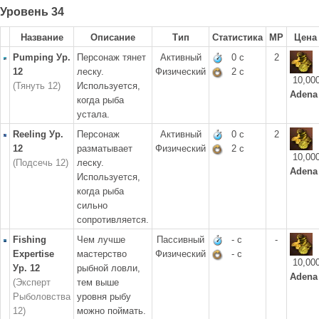
Уровень 34
Название
Описание
Тип
Статистика
MP
Цена
Pumping Ур.
Персонаж тянет
Активный
0 с
2
12
леску.
Физический
2 с
10,00
(Тянуть 12)
Используется,
Adena
когда рыба
устала.
Reeling Ур.
Персонаж
Активный
0 с
2
12
разматывает
Физический
2 с
10,00
(Подсечь 12)
леску.
Adena
Используется,
когда рыба
сильно
сопротивляется.
Fishing
Чем лучше
Пассивный
- с
-
Expertise
мастерство
Физический
- с
10,00
Ур. 12
рыбной ловли,
Adena
(Эксперт
тем выше
Рыболовства
уровня рыбу
12)
можно поймать.