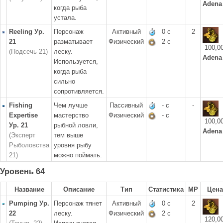
Adena
когда рыба
устала.
Reeling Ур.
Персонаж
Активный
0 с
2
21
разматывает
Физический
2 с
100,0
(Подсечь 21)
леску.
Adena
Используется,
когда рыба
сильно
сопротивляется.
Fishing
Чем лучше
Пассивный
- с
-
Expertise
мастерство
Физический
- с
100,0
Ур. 21
рыбной ловли,
Adena
(Эксперт
тем выше
Рыболовства
уровня рыбу
21)
можно поймать.
Уровень 64
Название
Описание
Тип
Статистика
MP
Цена
Pumping Ур.
Персонаж тянет
Активный
0 с
2
22
леску.
Физический
2 с
120,0