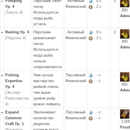
Pumping
Персонаж тянет
Активный
0 с
2
Ур. 4
леску.
Физический
2 с
300
(Тянуть 4)
Используется,
Aden
когда рыба
устала.
Reeling Ур. 4
Персонаж
Активный
0 с
2
(Подсечь 4)
разматывает
Физический
2 с
300
леску.
Aden
Используется,
когда рыба
сильно
сопротивляется.
Fishing
Чем лучше
Пассивный
- с
-
Expertise
мастерство
Физический
- с
300
Ур. 4
рыбной ловли,
Aden
(Эксперт
тем выше
Рыболовства
уровня рыбу
4)
можно поймать.
Expand
Увеличивает
Пассивный
- с
-
Common
количество
Физический
- с
2,00
Craft Ур. 1
рецептов,
Proof
(Развитое
которые могут