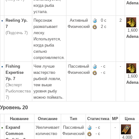
Adena
когда рыба
устала.
Reeling Ур.
Персонаж
Активный
0 с
2
7
разматывает
Физический
2 с
1,600
(Подсечь 7)
леску.
Adena
Используется,
когда рыба
сильно
сопротивляется.
Fishing
Чем лучше
Пассивный
- с
-
Expertise
мастерство
Физический
- с
1,600
Ур. 7
рыбной ловли,
Adena
(Эксперт
тем выше
Рыболовства
уровня рыбу
7)
можно поймать.
Уровень 20
Название
Описание
Тип
Статистика
MP
Цена
Expand
Увеличивает
Пассивный
- с
-
Common
количество
Физический
- с
4,000