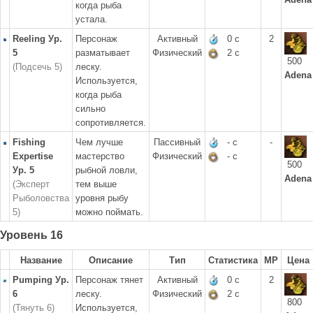
когда рыба
устала.
Reeling Ур.
Персонаж
Активный
0 с
2
5
разматывает
Физический
2 с
500
(Подсечь 5)
леску.
Adena
Используется,
когда рыба
сильно
сопротивляется.
Fishing
Чем лучше
Пассивный
- с
-
Expertise
мастерство
Физический
- с
500
Ур. 5
рыбной ловли,
Adena
(Эксперт
тем выше
Рыболовства
уровня рыбу
5)
можно поймать.
Уровень 16
Название
Описание
Тип
Статистика
MP
Цена
Pumping Ур.
Персонаж тянет
Активный
0 с
2
6
леску.
Физический
2 с
800
(Тянуть 6)
Используется,