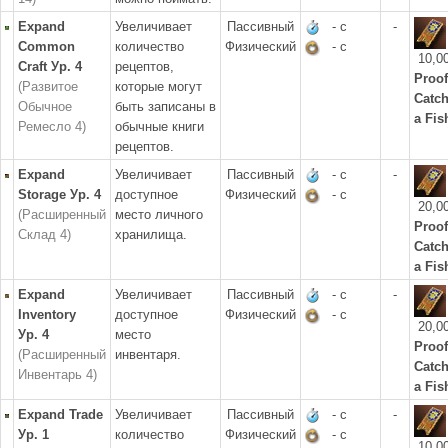
Expand
Увеличивает
Пассивный
- с
-
Common
количество
Физический
- с
10,0
Craft Ур. 4
рецептов,
Proof
(Развитое
которые могут
Catc
Обычное
быть записаны в
a Fis
Ремесло 4)
обычные книги
рецептов.
Expand
Увеличивает
Пассивный
- с
-
Storage Ур. 4
доступное
Физический
- с
20,0
(Расширенный
место личного
Proof
Склад 4)
хранилища.
Catc
a Fis
Expand
Увеличивает
Пассивный
- с
-
Inventory
доступное
Физический
- с
20,0
Ур. 4
место
Proof
(Расширенный
инвентаря.
Catc
Инвентарь 4)
a Fis
Expand Trade
Увеличивает
Пассивный
- с
-
Ур. 1
количество
Физический
- с
10,0