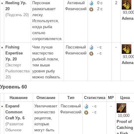
Reeling Ур.
Персонаж
Активный
0 с
2
20
разматывает
Физический
2 с
93,00
(Подсечь 20)
леску.
Adena
Используется,
когда рыба
сильно
сопротивляется.
Fishing
Чем лучше
Пассивный
- с
-
Expertise
мастерство
Физический
- с
93,00
Ур. 20
рыбной ловли,
Adena
(Эксперт
тем выше
Рыболовства
уровня рыбу
20)
можно поймать.
Уровень 60
Название
Описание
Тип
Статистика
MP
Цена
Expand
Увеличивает
Пассивный
- с
-
Common
количество
Физический
- с
10,000
Craft Ур. 6
рецептов,
Proof of
(Развитое
которые
Catching
Обычное
могут быть
a Fish