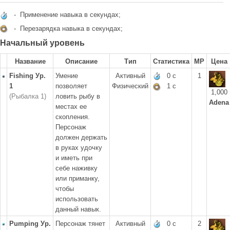
- Применение навыка в секундах;
- Перезарядка навыка в секундах;
Начальный уровень
Название
Описание
Тип
Статистика
MP
Цена
Fishing Ур.
Умение
Активный
0 с
1
1
позволяет
Физический
1 с
1,000
(Рыбалка 1)
ловить рыбу в
Adena
местах ее
скопления.
Персонаж
должен держать
в руках удочку
и иметь при
себе наживку
или приманку,
чтобы
использовать
данный навык.
Pumping Ур.
Персонаж тянет
Активный
0 с
2