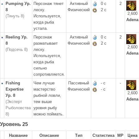
Pumping Ур.
Персонаж тянет
Активный
0 с
2
8
леску.
Физический
2 с
2,600
(Тянуть 8)
Используется,
Adena
когда рыба
устала.
Reeling Ур.
Персонаж
Активный
0 с
2
8
разматывает
Физический
2 с
2,600
(Подсечь 8)
леску.
Adena
Используется,
когда рыба
сильно
сопротивляется.
Fishing
Чем лучше
Пассивный
- с
-
Expertise
мастерство
Физический
- с
2,600
Ур. 8
рыбной ловли,
Adena
(Эксперт
тем выше
Рыболовства
уровня рыбу
8)
можно поймать.
Уровень 25
Название
Описание
Тип
Статистика
MP
Цена