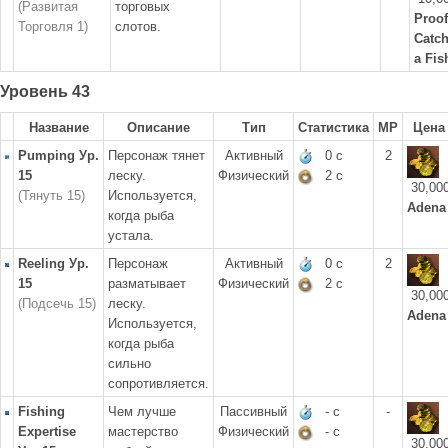
(Развитая
торговых
Proof
Торговля 1)
слотов.
Catc
a Fis
Уровень 43
Название
Описание
Тип
Статистика
MP
Цена
Pumping Ур.
Персонаж тянет
Активный
0 с
2
15
леску.
Физический
2 с
30,00
(Тянуть 15)
Используется,
Adena
когда рыба
устала.
Reeling Ур.
Персонаж
Активный
0 с
2
15
разматывает
Физический
2 с
30,00
(Подсечь 15)
леску.
Adena
Используется,
когда рыба
сильно
сопротивляется.
Fishing
Чем лучше
Пассивный
- с
-
Expertise
мастерство
Физический
- с
30,00