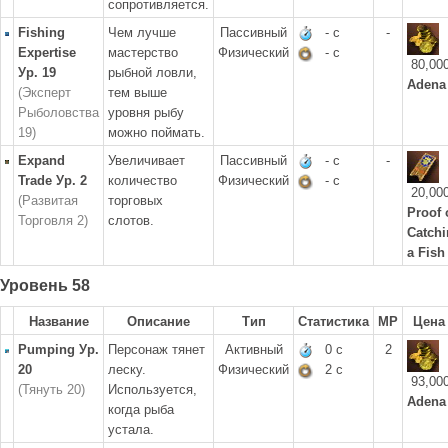
сопротивляется.
Fishing
Чем лучше
Пассивный
- с
-
Expertise
мастерство
Физический
- с
80,00
Ур. 19
рыбной ловли,
Adena
(Эксперт
тем выше
Рыболовства
уровня рыбу
19)
можно поймать.
Expand
Увеличивает
Пассивный
- с
-
Trade Ур. 2
количество
Физический
- с
20,00
(Развитая
торговых
Proof 
Торговля 2)
слотов.
Catch
a Fish
Уровень 58
Название
Описание
Тип
Статистика
MP
Цена
Pumping Ур.
Персонаж тянет
Активный
0 с
2
20
леску.
Физический
2 с
93,00
(Тянуть 20)
Используется,
Adena
когда рыба
устала.