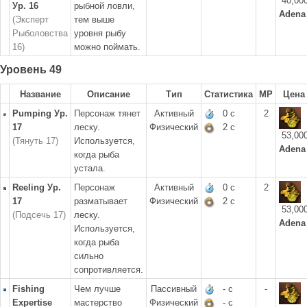
40,00
Ур. 16
рыбной ловли,
Adena
(Эксперт
тем выше
Рыболовства
уровня рыбу
16)
можно поймать.
Уровень 49
Название
Описание
Тип
Статистика
MP
Цена
Pumping Ур.
Персонаж тянет
Активный
0 с
2
17
леску.
Физический
2 с
53,00
(Тянуть 17)
Используется,
Adena
когда рыба
устала.
Reeling Ур.
Персонаж
Активный
0 с
2
17
разматывает
Физический
2 с
53,00
(Подсечь 17)
леску.
Adena
Используется,
когда рыба
сильно
сопротивляется.
Fishing
Чем лучше
Пассивный
- с
-
Expertise
мастерство
Физический
- с