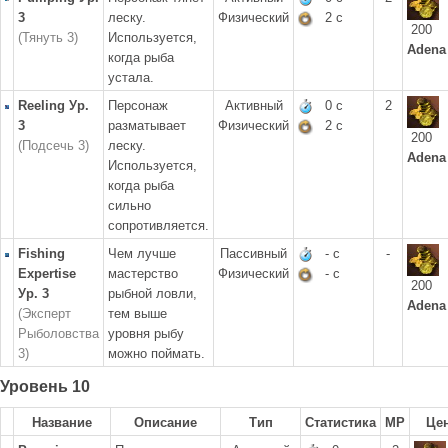
3
леску.
Физический
2 с
200
(Тянуть 3)
Используется,
Adena
когда рыба
устала.
Reeling Ур.
Персонаж
Активный
0 с
2
3
разматывает
Физический
2 с
200
(Подсечь 3)
леску.
Adena
Используется,
когда рыба
сильно
сопротивляется.
Fishing
Чем лучше
Пассивный
- с
-
Expertise
мастерство
Физический
- с
200
Ур. 3
рыбной ловли,
Adena
(Эксперт
тем выше
Рыболовства
уровня рыбу
3)
можно поймать.
Уровень 10
Название
Описание
Тип
Статистика
MP
Це