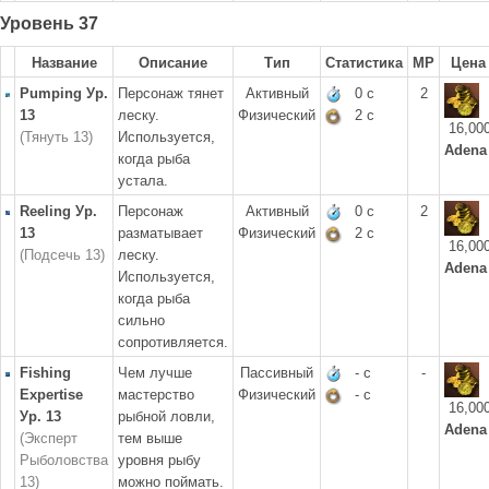
Уровень 37
Название
Описание
Тип
Статистика
MP
Цена
Pumping Ур.
Персонаж тянет
Активный
0 с
2
13
леску.
Физический
2 с
16,00
(Тянуть 13)
Используется,
Adena
когда рыба
устала.
Reeling Ур.
Персонаж
Активный
0 с
2
13
разматывает
Физический
2 с
16,00
(Подсечь 13)
леску.
Adena
Используется,
когда рыба
сильно
сопротивляется.
Fishing
Чем лучше
Пассивный
- с
-
Expertise
мастерство
Физический
- с
16,00
Ур. 13
рыбной ловли,
Adena
(Эксперт
тем выше
Рыболовства
уровня рыбу
13)
можно поймать.