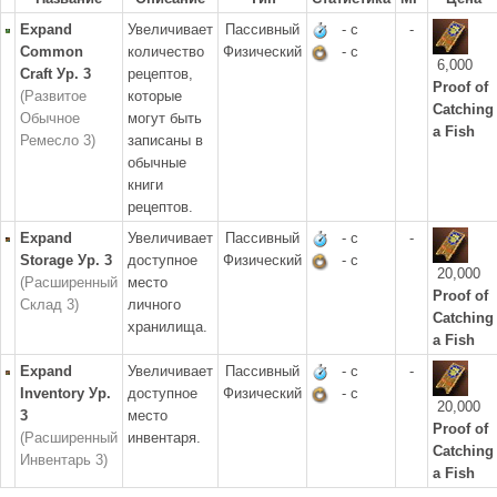
Expand
Увеличивает
Пассивный
- с
-
Common
количество
Физический
- с
6,000
Craft Ур. 3
рецептов,
Proof of
(Развитое
которые
Catching
Обычное
могут быть
a Fish
Ремесло 3)
записаны в
обычные
книги
рецептов.
Expand
Увеличивает
Пассивный
- с
-
Storage Ур. 3
доступное
Физический
- с
20,000
(Расширенный
место
Proof of
Склад 3)
личного
Catching
хранилища.
a Fish
Expand
Увеличивает
Пассивный
- с
-
Inventory Ур.
доступное
Физический
- с
20,000
3
место
Proof of
(Расширенный
инвентаря.
Catching
Инвентарь 3)
a Fish