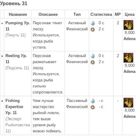
Уровень 31
Название
Описание
Тип
Статистика
MP
Цена
Pumping Ур.
Персонаж тянет
Активный
0 с
2
11
леску.
Физический
2 с
8,000
(Тянуть 11)
Используется,
Adena
когда рыба
устала.
Reeling Ур.
Персонаж
Активный
0 с
2
11
разматывает
Физический
2 с
8,000
(Подсечь 11)
леску.
Adena
Используется,
когда рыба
сильно
сопротивляется.
Fishing
Чем лучше
Пассивный
- с
-
Expertise
мастерство
Физический
- с
8,000
Ур. 11
рыбной ловли,
Adena
(Эксперт
тем выше
Рыболовства
уровня рыбу
11)
можно поймать.