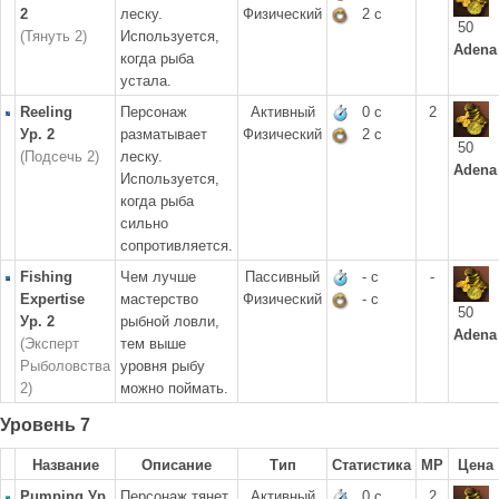
2
леску.
Физический
2 с
50
(Тянуть 2)
Используется,
Adena
когда рыба
устала.
Reeling
Персонаж
Активный
0 с
2
Ур. 2
разматывает
Физический
2 с
50
(Подсечь 2)
леску.
Adena
Используется,
когда рыба
сильно
сопротивляется.
Fishing
Чем лучше
Пассивный
- с
-
Expertise
мастерство
Физический
- с
50
Ур. 2
рыбной ловли,
Adena
(Эксперт
тем выше
Рыболовства
уровня рыбу
2)
можно поймать.
Уровень 7
Название
Описание
Тип
Статистика
MP
Цена
Pumping Ур.
Персонаж тянет
Активный
0 с
2