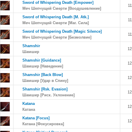
Sword of Whispering Death [Empower]
11
Меч Шепчущей Смерти [Воодушевление]
Sword of Whispering Death [M. Atk.]
11
Меч Шепчущей Смерти [Маг. Сила]
Sword of Whispering Death [Magic Silence]
11
Меч Шепчущей Смерти [Безмолвие]
Shamshir
12
Шамшир
Shamshir [Guidance]
12
Шамшир [Наведение]
Shamshir [Back Blow]
12
Шамшир [Удар в Спину]
Shamshir [Rsk. Evasion]
12
Шамшир [Риск. Уклонение]
Katana
12
Катана
Katana [Focus]
12
Катана [Фокусировка]