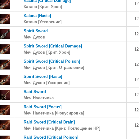
Katana [Critical Damage]
12
Катана [Крит. Урон]
Katana [Haste]
12
Катана [Ускорение]
Spirit Sword
12
Меч Духов
Spirit Sword [Critical Damage]
12
Меч Духов [Крит. Урон]
Spirit Sword [Critical Poison]
12
Меч Духов [Крит. Отравление]
Spirit Sword [Haste]
12
Меч Духов [Ускорение]
Raid Sword
12
Меч Налетчика
Raid Sword [Focus]
12
Меч Налетчика [Фокусировка]
Raid Sword [Critical Drain]
12
Меч Налетчика [Крит. Поглощение HP]
Raid Sword [Critical Poison]