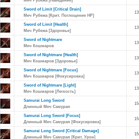
Меч Рубежа [Наведение]
Sword of Limit [Critical Drain]
13
Меч Рубежа [Крит. Поглощение HP]
Sword of Limit [Health]
13
Меч Рубежа [Здоровье]
Sword of Nightmare
13
Меч Кошмаров
Sword of Nightmare [Health]
13
Меч Кошмаров [Здоровье]
Sword of Nightmare [Focus]
13
Меч Кошмаров [Фокусировка]
Sword of Nightmare [Light]
13
Меч Кошмаров [Легкость]
Samurai Long Sword
15
Длинный Меч Самурая
Samurai Long Sword [Focus]
15
Длинный Меч Самурая [Фокусировка]
Samurai Long Sword [Critical Damage]
15
Длинный Меч Самурая [Крит. Урон]