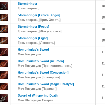
Stormbringer
10
Громовержец
Stormbringer [Critical Anger]
10
Громовержец [Крит. Злость]
Stormbringer [Focus]
10
Громовержец [Фокусировка]
Stormbringer [Light]
10
Громовержец [Легкость]
Homunkulus's Sword
11
Меч Гомункула
Homunkulus's Sword [Acumen]
11
Меч Гомункула [Проницательность]
Homunkulus's Sword [Conversion]
11
Меч Гомункула [Конверсия]
Homunkulus's Sword [Magic Paralyze]
11
Меч Гомункула [Паралич]
Sword of Whispering Death
11
Меч Шепчущей Смерти