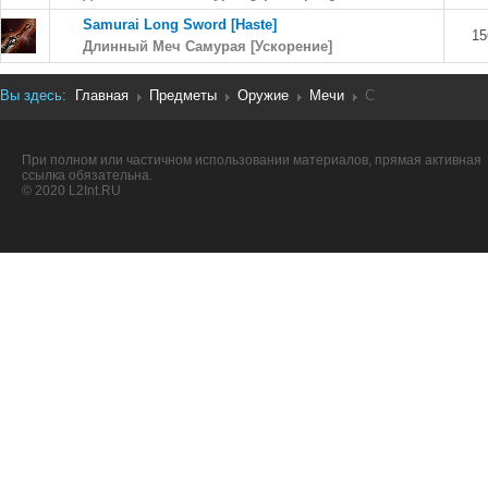
Samurai Long Sword [Haste]
15
Длинный Меч Самурая [Ускорение]
Вы здесь:
Главная
Предметы
Оружие
Мечи
C
При полном или частичном использовании материалов, прямая активная
ссылка обязательна.
© 2020 L2Int.RU