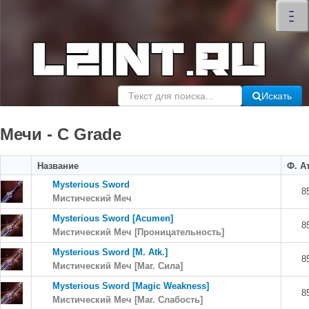
×
–
–
–
Искать
Мечи - C Grade
Название
Ф. А
Mysterious Sword
8
Мистический Меч
Mysterious Sword [Acumen]
8
Мистический Меч [Проницательность]
Mysterious Sword [M. Atk.]
8
Мистический Меч [Маг. Сила]
Mysterious Sword [Magic Weakness]
8
Мистический Меч [Маг. Слабость]