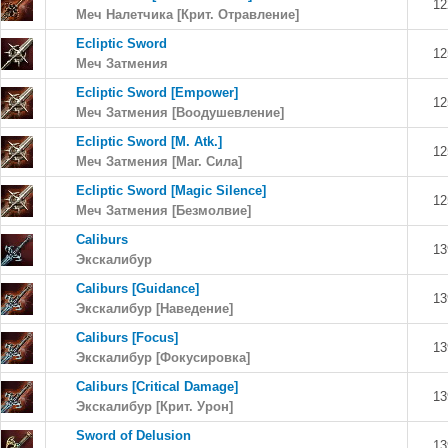
12
Меч Налетчика [Крит. Отравление]
Ecliptic Sword
12
Меч Затмения
Ecliptic Sword [Empower]
12
Меч Затмения [Воодушевление]
Ecliptic Sword [M. Atk.]
12
Меч Затмения [Маг. Сила]
Ecliptic Sword [Magic Silence]
12
Меч Затмения [Безмолвие]
Caliburs
13
Экскалибур
Caliburs [Guidance]
13
Экскалибур [Наведение]
Caliburs [Focus]
13
Экскалибур [Фокусировка]
Caliburs [Critical Damage]
13
Экскалибур [Крит. Урон]
Sword of Delusion
13