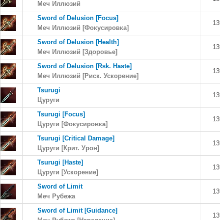
Меч Иллюзий
Sword of Delusion [Focus]
13
Меч Иллюзий [Фокусировка]
Sword of Delusion [Health]
13
Меч Иллюзий [Здоровье]
Sword of Delusion [Rsk. Haste]
13
Меч Иллюзий [Риск. Ускорение]
Tsurugi
13
Цуруги
Tsurugi [Focus]
13
Цуруги [Фокусировка]
Tsurugi [Critical Damage]
13
Цуруги [Крит. Урон]
Tsurugi [Haste]
13
Цуруги [Ускорение]
Sword of Limit
13
Меч Рубежа
Sword of Limit [Guidance]
13