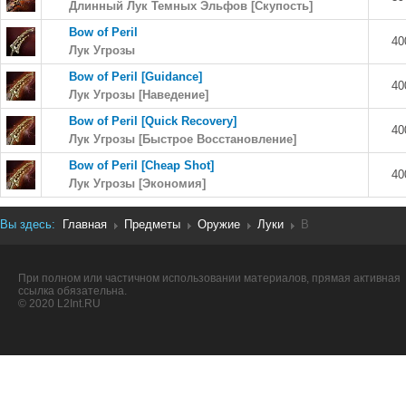
Длинный Лук Темных Эльфов [Скупость]
Bow of Peril
40
Лук Угрозы
Bow of Peril [Guidance]
40
Лук Угрозы [Наведение]
Bow of Peril [Quick Recovery]
40
Лук Угрозы [Быстрое Восстановление]
Bow of Peril [Cheap Shot]
40
Лук Угрозы [Экономия]
Вы здесь:
Главная
Предметы
Оружие
Луки
B
При полном или частичном использовании материалов, прямая активная
ссылка обязательна.
© 2020 L2Int.RU