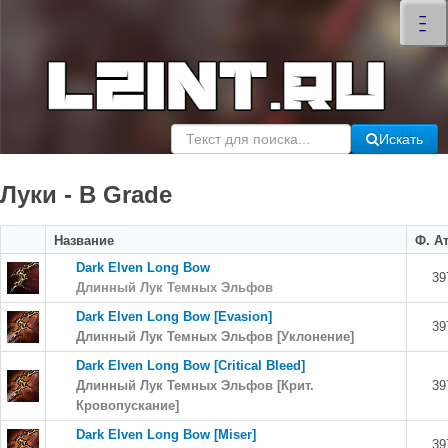
×
–
–
–
Искать
Луки - B Grade
Название
Ф. Ат
Dark Elven Long Bow
39
Длинный Лук Темных Эльфов
Dark Elven Long Bow [Evasion]
39
Длинный Лук Темных Эльфов [Уклонение]
Dark Elven Long Bow [Critical Bleed]
Длинный Лук Темных Эльфов [Крит.
39
Кровопускание]
Dark Elven Long Bow [Miser]
39