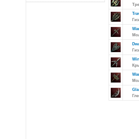
Тр
Tra
Ги
Wa
Мо
Dwa
Ги
Win
Кр
War
Мо
Gla
Гл