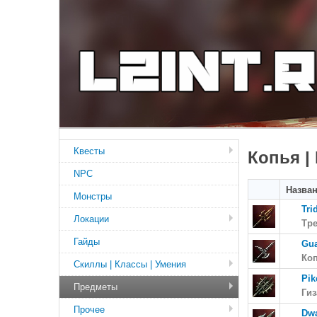
Квесты
Копья |
NPC
Назва
Монстры
Tri
Локации
Тр
Гайды
Gua
Ко
Скиллы | Классы | Умения
Pik
Предметы
Ги
Прочее
Dwa