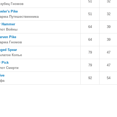
51
32
езубец Гномов
veler's Pike
51
32
зарма Путешественника
r Hammer
64
39
лот Войны
rven Pike
64
39
зарма Гномов
ged Spear
79
47
ылатое Копье
 Pick
79
47
лот Смерти
ive
92
54
ефа