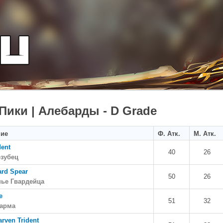
 Пики | Алебарды - D Grade
ние
Ф. Атк.
М. Атк.
dent
40
26
езубец
rd Spear
50
26
пье Гвардейца
e
51
32
зарма
rven Trident