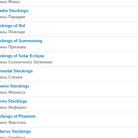
аны Маны
adia Stockings
аны Парадии
ckings of Aid
аны Помощи
ckings of Summoning
аны Призыва
ckings of Solar Eclipse
аны Солнечного Затмения
mental Stockings
аны Стихии
enix Stockings
аны Феникса
erno Stockings
аны Инферно
ckings of Phantom
аны Фантома
berus Stockings
аны Цербера