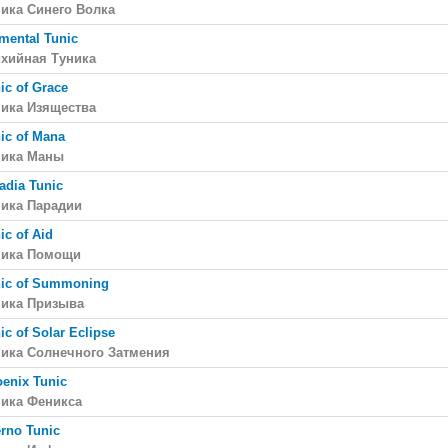
ика Синего Волка
mental Tunic
ихийная Туника
ic of Grace
ника Изящества
ic of Mana
ника Маны
adia Tunic
ника Парадии
ic of Aid
ника Помощи
ic of Summoning
ника Призыва
ic of Solar Eclipse
ника Солнечного Затмения
enix Tunic
ника Феникса
erno Tunic