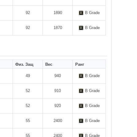
92
1890
B Grade
92
1870
B Grade
Физ. Защ
Вес
Ранг
49
940
B Grade
52
910
B Grade
52
920
B Grade
55
2400
B Grade
55
2400
B Grade