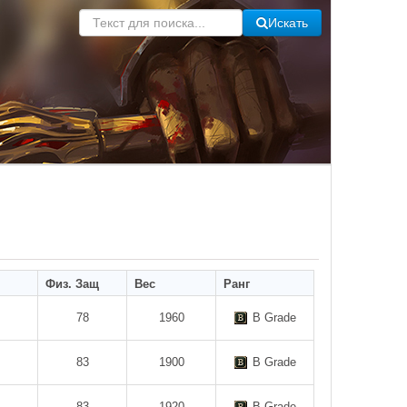
Искать
Физ. Защ
Вес
Ранг
78
1960
B Grade
83
1900
B Grade
83
1920
B Grade