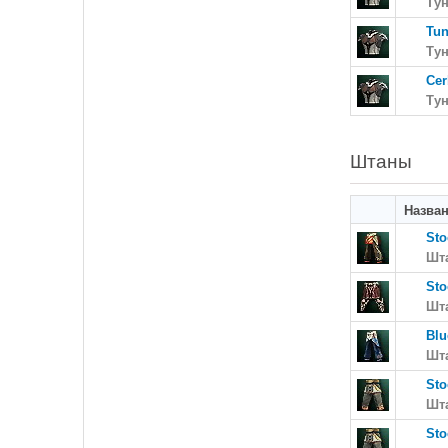
Ту
Tun
Ту
Cer
Ту
Штаны
Назва
Sto
Шт
Sto
Шт
Blu
Шт
Sto
Шт
Sto