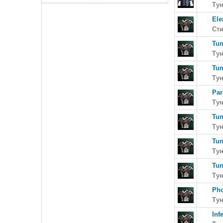
Тун
Ele
Ст
Tun
Ту
Tun
Ту
Par
Ту
Tun
Ту
Tun
Ту
Tun
Ту
Pho
Ту
Inf