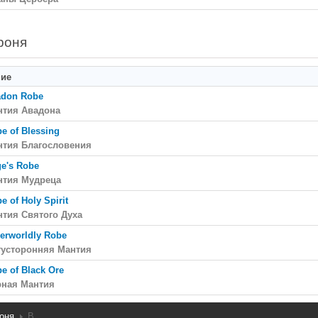
роня
ние
adon Robe
нтия Авадона
e of Blessing
нтия Благословения
e's Robe
нтия Мудреца
e of Holy Spirit
тия Святого Духа
erworldly Robe
тусторонняя Мантия
e of Black Ore
рная Мантия
оня
B