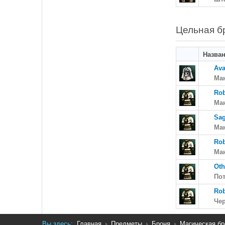
Цельная б
Назва
Av
Ма
Rob
Ма
Sag
Ма
Rob
Ман
Oth
По
Rob
Че
Вы здесь:
Главная
Предметы
Броня
Магическая бр