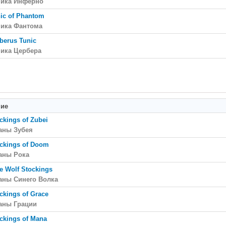
ника Инферно
ic of Phantom
ника Фантома
berus Tunic
ника Цербера
ние
ckings of Zubei
аны Зубея
ckings of Doom
аны Рока
e Wolf Stockings
аны Синего Волка
ckings of Grace
аны Грации
ckings of Mana