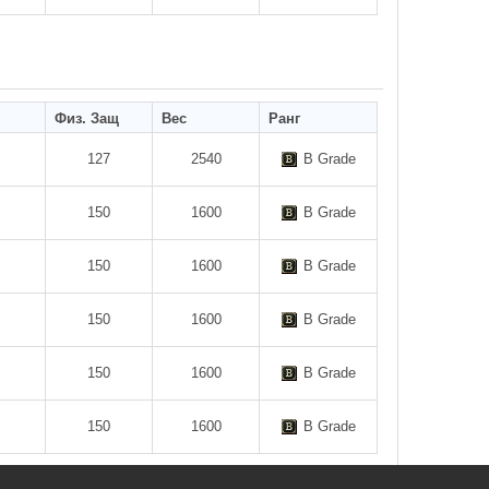
Физ. Защ
Вес
Ранг
127
2540
B Grade
150
1600
B Grade
150
1600
B Grade
150
1600
B Grade
150
1600
B Grade
150
1600
B Grade