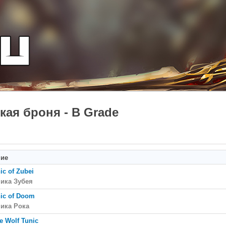
кая броня - B Grade
ние
ic of Zubei
ика Зубея
ic of Doom
ика Рока
e Wolf Tunic