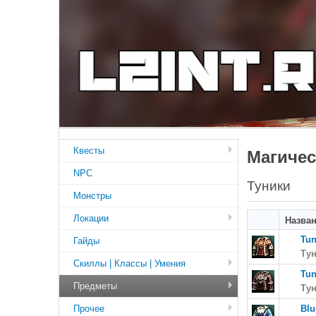
Квесты
Магичес
NPC
Туники
Монстры
Локации
Назва
Tun
Гайды
Тун
Скиллы | Классы | Умения
Tun
Предметы
Тун
Прочее
Blu