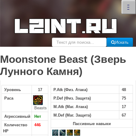
×
–
–
–
Искать
Moonstone Beast (Зверь
Лунного Камня)
Уровень
17
P.Atk (Физ. Атака)
48
Раса
P.Def (Физ. Защита)
75
M.Atk (Маг. Атака)
17
Beasts
M.Def (Маг. Защита)
67
Агрессивный
Нет
Пассивные навыки
Количество
446
HP