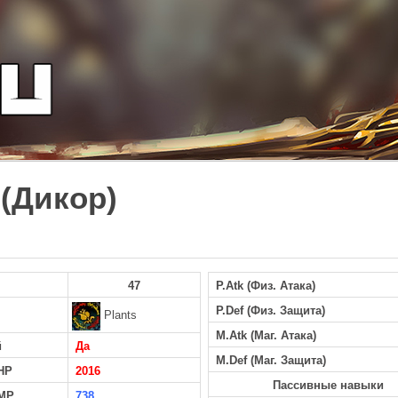
 (Дикор)
47
P.Atk (Физ. Атака)
P.Def (Физ. Защита)
Plants
M.Atk (Маг. Атака)
й
Да
M.Def (Маг. Защита)
HP
2016
Пассивные навыки
MP
738