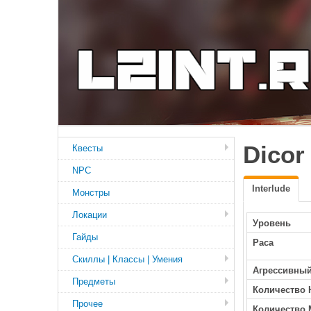
Dicor
Квесты
NPC
Interlude
Монстры
Локации
Уровень
Гайды
Раса
Скиллы | Классы | Умения
Агрессивны
Предметы
Количество 
Прочее
Количество 