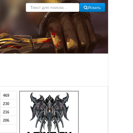
Искать
469
230
216
206