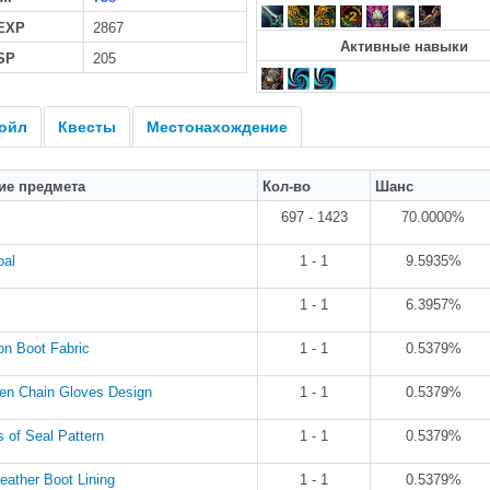
 EXP
2867
Активные навыки
SP
205
ойл
Квесты
Местонахождение
ие предмета
Кол-во
Шанс
697 - 1423
70.0000%
oal
1 - 1
9.5935%
1 - 1
6.3957%
on Boot Fabric
1 - 1
0.5379%
en Chain Gloves Design
1 - 1
0.5379%
 of Seal Pattern
1 - 1
0.5379%
eather Boot Lining
1 - 1
0.5379%