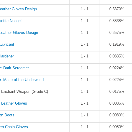
Leather Gloves Design
1 - 1
0.5379%
ntite Nugget
1 - 1
0.3838%
Leather Gloves Design
1 - 1
0.3575%
ubricant
1 - 1
0.1919%
Hardener
1 - 1
0.0835%
e: Dark Screamer
1 - 1
0.0224%
: Mace of the Underworld
1 - 1
0.0224%
l: Enchant Weapon (Grade C)
1 - 1
0.0175%
 Leather Gloves
1 - 1
0.0086%
on Boots
1 - 1
0.0080%
en Chain Gloves
1 - 1
0.0080%