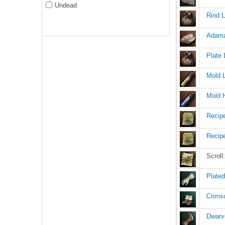
Undead
Rind 
Adama
Plate 
Mold L
Mold 
Recip
Recipe
Scrol
Plated
Crims
Dwarv