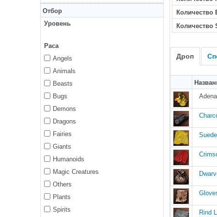
Отбор
Количество
Уровень
Количество 
Раса
Дроп
Сп
Angels
Animals
Назван
Beasts
Bugs
Adena
Demons
Charc
Dragons
Fairies
Suede
Giants
Crims
Humanoids
Magic Creatures
Dwarv
Others
Gloves
Plants
Spirits
Rind L