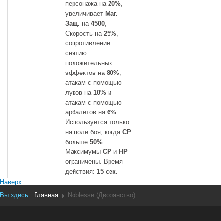
персонажа на
20%
,
увеличивает
Маг.
Защ.
на
4500
,
Скорость на
25%
,
сопротивление
снятию
положительных
эффектов на
80%
,
атакам с помощью
луков на
10%
и
атакам с помощью
арбалетов на
6%
.
Используется только
на поле боя, когда
CP
больше
50%
.
Максимумы
CP
и
HP
ограничены. Время
действия:
15 сек.
Наверх
Вы здесь:
Главная
Noblesse (Дворянство)