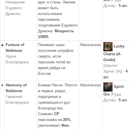
Нападение
врат и стены. Умение
Духов)
-
5 шт.
Ездового
может быть
Дракона
использовано
персонажем,
оседлавшим Ездового
Дракона.
Мощность
15005.
Fortune of
Понижает шанс
Магическое
Lucky
Noblesse
получения штрафов
Charm (A-
Удача
смерти, если
Grade)
Благородных
персонаж погиб во
(Амулет
время рейда на
Удачи: (A))
-
4
Боссов.
шт.
Harmony of
Боевая Песня. Поется
Магическое
Spirit
Noblesse
в первых рядах,
Ore
(Руда
Гармония
подогревая в
Духов)
-
5 шт.
Благородных
сражающихся дух
Благородства.
Снижает
CP
персонажа на
20%
,
увеличивает
Физ.