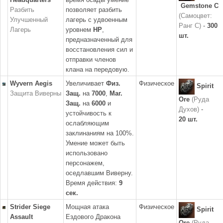
Gemstone C
Разбить
позволяет разбить
(Самоцвет:
Улучшенный
лагерь с удвоенным
Ранг C)
-
300
Лагерь
уровнем
HP
,
шт.
предназначенный для
восстановления сил и
отправки членов
клана на передовую.
Wyvern Aegis
Увеличивает
Физ.
Физическое
Spirit
Защита Виверны
Защ.
на
7000
,
Маг.
Ore
(Руда
Защ.
на
6000
и
Духов)
-
устойчивость к
20 шт.
ослабляющим
заклинаниям на 100%.
Умение может быть
использовано
персонажем,
оседлавшим Виверну.
Время действия:
9
сек.
Strider Siege
Мощная атака
Физическое
Spirit
Assault
Ездового Дракона
Ore
(Руда