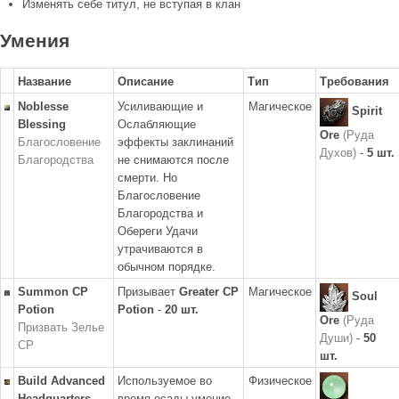
Изменять себе титул, не вступая в клан
Умения
Название
Описание
Тип
Требования
Noblesse
Усиливающие и
Магическое
Spirit
Blessing
Ослабляющие
Ore
(Руда
Благословение
эффекты заклинаний
Духов)
-
5 шт.
Благородства
не снимаются после
смерти. Но
Благословение
Благородства и
Обереги Удачи
утрачиваются в
обычном порядке.
Summon CP
Призывает
Greater CP
Магическое
Soul
Potion
Potion
-
20 шт.
Ore
(Руда
Призвать Зелье
Души)
-
50
CP
шт.
Build Advanced
Используемое во
Физическое
Headquarters
время осады умение