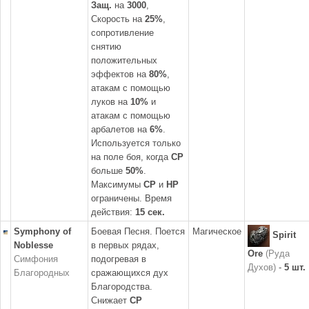
Защ.
на
3000
,
Скорость на
25%
,
сопротивление
снятию
положительных
эффектов на
80%
,
атакам с помощью
луков на
10%
и
атакам с помощью
арбалетов на
6%
.
Используется только
на поле боя, когда
CP
больше
50%
.
Максимумы
CP
и
HP
ограничены. Время
действия:
15 сек.
Symphony of
Боевая Песня. Поется
Магическое
Spirit
Noblesse
в первых рядах,
Ore
(Руда
Симфония
подогревая в
Духов)
-
5 шт.
Благородных
сражающихся дух
Благородства.
Снижает
CP