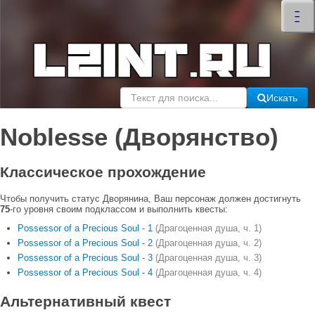
×
–
–
–
Искать
Noblesse (Дворянство)
Классическое прохождение
Чтобы получить статус Дворянина, Ваш персонаж должен достигнуть
75
-го уровня своим подклассом и выполнить квесты:
Possessor of a Precious Soul - 1
(Драгоценная душа, ч. 1)
Possessor of a Precious Soul - 2
(Драгоценная душа, ч. 2)
Possessor of a Precious Soul - 3
(Драгоценная душа, ч. 3)
Possessor of a Precious Soul - 4
(Драгоценная душа, ч. 4)
Альтернативный квест