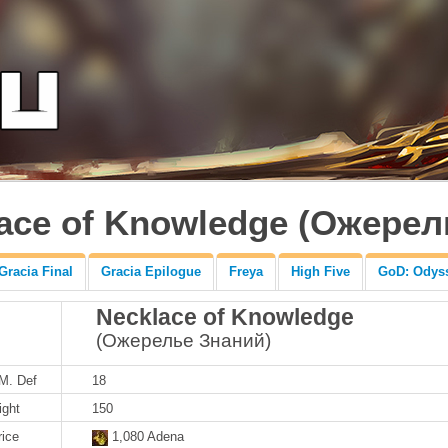
ace of Knowledge (Ожерел
Gracia Final
Gracia Epilogue
Freya
High Five
GoD: Odys
Necklace of Knowledge
(Ожерелье Знаний)
 M. Def
18
ight
150
rice
1,080 Adena