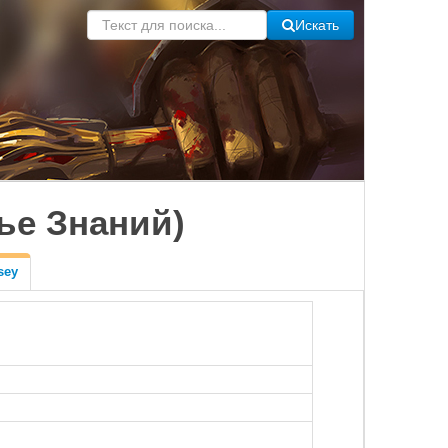
Искать
ье Знаний)
sey