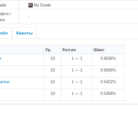
rade
No Grade
афта \
-
tem
ойл
Квесты
Ур.
Кол-во
Шанс
r
10
1 — 1
0.6636%
10
1 — 1
0.6506%
acker
10
1 — 1
0.5422%
10
1 — 1
0.5368%