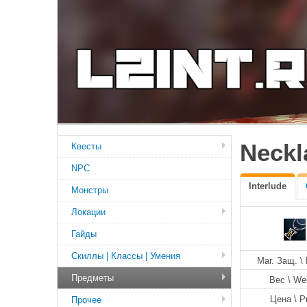
Neckl
Квесты
NPC
Interlude
Монстры
Локации
Гайды
Скиллы | Классы | Умения
Маг. Защ. \
Предметы
Вес \ We
Цена \ P
Прочее