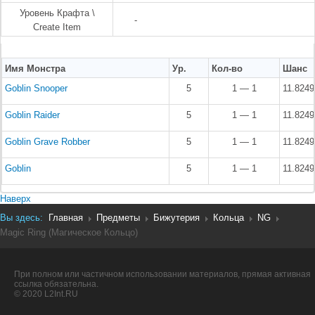
Уровень Крафта \
-
Create Item
Имя Монстра
Ур.
Кол-во
Шанс
Goblin Snooper
5
1 — 1
11.824
Goblin Raider
5
1 — 1
11.824
Goblin Grave Robber
5
1 — 1
11.824
Goblin
5
1 — 1
11.824
Наверх
Вы здесь:
Главная
Предметы
Бижутерия
Кольца
NG
Magic Ring (Магическое Кольцо)
При полном или частичном использовании материалов, прямая активная
ссылка обязательна.
© 2020 L2Int.RU