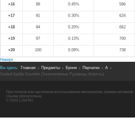
+16
88
0.45%
586
+17
91
0.30%
624
+18
94
0.20%
662
+19
97
0.13%
700
+20
100
0.09%
738
Наверх
Вы здесь:
Главная
Предметы
Броня
Перчатки
A
Sealed Apella Gauntlet (Запечатанные Рукавицы Апеллы)
При полном или частичном использовании материалов, прямая активная
ссылка обязательна.
© 2020 L2Int.RU