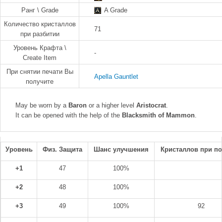
Ранг \ Grade
A Grade
Количество кристаллов
71
при разбитии
Уровень Крафта \
-
Create Item
При снятии печати Вы
Apella Gauntlet
получите
May be worn by a
Baron
or a higher level
Aristocrat
.
It can be opened with the help of the
Blacksmith of Mammon
.
Уровень
Физ. Защита
Шанс улучшения
Кристаллов при п
+1
47
100%
+2
48
100%
+3
49
100%
92