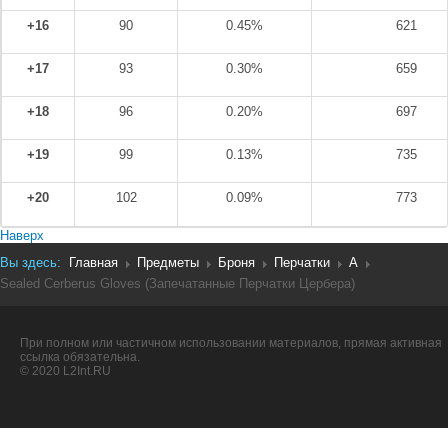
+16
90
0.45%
621
+17
93
0.30%
659
+18
96
0.20%
697
+19
99
0.13%
735
+20
102
0.09%
773
Наверх
Вы здесь:
Главная
Предметы
Броня
Перчатки
A
Sealed Cerberus Gloves (Запечатанные Перчатки Цербера)
При полном или частичном использовании материалов, прямая активная
ссылка обязательна.
© 2020 L2Int.RU