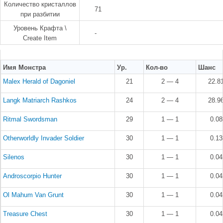
Количество кристаллов
71
при разбитии
Уровень Крафта \
-
Create Item
Имя Монстра
Ур.
Кол-во
Шанс
Malex Herald of Dagoniel
21
2 — 4
22.8
Langk Matriarch Rashkos
24
2 — 4
28.9
Ritmal Swordsman
29
1 — 1
0.0
Otherworldly Invader Soldier
30
1 — 1
0.1
Silenos
30
1 — 1
0.0
Androscorpio Hunter
30
1 — 1
0.0
Ol Mahum Van Grunt
30
1 — 1
0.0
Treasure Chest
30
1 — 1
0.0