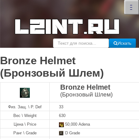
×
–
–
–
Искать
Bronze Helmet
(Бронзовый Шлем)
Bronze Helmet
(Бронзовый Шлем)
Физ. Защ. \ P. Def
33
Вес \ Weight
630
Цена \ Price
50,000 Adena
Ранг \ Grade
D Grade