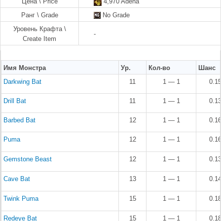
Цена \ Price
4,970 Adena
Ранг \ Grade
No Grade
Уровень Крафта \
-
Create Item
Имя Монстра
Ур.
Кол-во
Шанс
Darkwing Bat
11
1 — 1
0.1
Drill Bat
11
1 — 1
0.1
Barbed Bat
12
1 — 1
0.1
Puma
12
1 — 1
0.1
Gemstone Beast
12
1 — 1
0.1
Cave Bat
13
1 — 1
0.1
Twink Puma
15
1 — 1
0.1
Redeye Bat
15
1 — 1
0.1