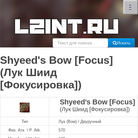
×
–
–
–
Искать
Shyeed's Bow [Focus]
(Лук Шиид
[Фокусировка])
Shyeed's Bow [Focus]
(Лук Шиид [Фокусировка])
Тип
Лук (Bow) / Двуручный
Физ. Атк. \ P. Atk.
570