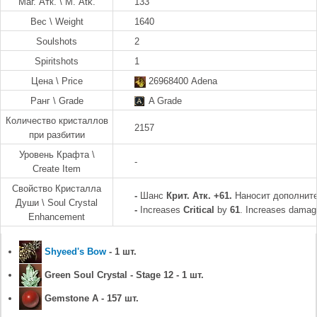
Маг. Атк. \ M. Atk.
133
Вес \ Weight
1640
Soulshots
2
Spiritshots
1
Цена \ Price
26968400 Adena
Ранг \ Grade
A Grade
Количество кристаллов
2157
при разбитии
Уровень Крафта \
-
Create Item
Свойство Кристалла
-
Шанс
Крит. Атк. +61.
Наносит дополнит
Души \ Soul Crystal
-
Increases
Critical
by
61
. Increases damage
Enhancement
Shyeed's Bow
- 1 шт.
Green Soul Crystal - Stage 12 - 1 шт.
Gemstone A - 157 шт.