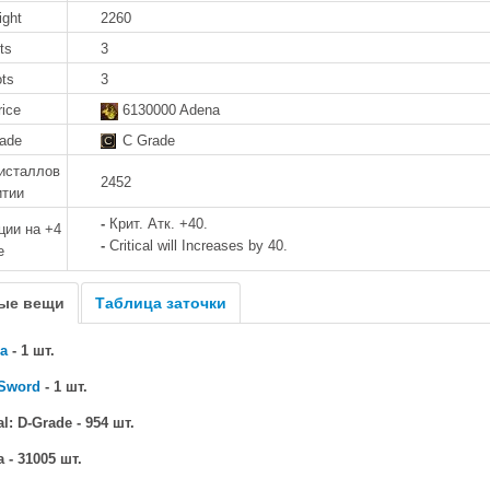
ight
2260
ts
3
ots
3
rice
6130000 Adena
rade
C Grade
исталлов
2452
итии
-
Крит. Атк. +40.
ии на +4
-
Critical will Increases by 40.
е
ые вещи
Таблица заточки
a
- 1 шт.
 Sword
- 1 шт.
l: D-Grade - 954 шт.
 - 31005 шт.