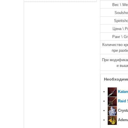
Вес \ We
Soulsho
Spiritsh
Цена \ P
Ранг \ G
Количество кр
при разб
При модификац
и выш
Необходим
Katan
Raid
Crysta
Adena