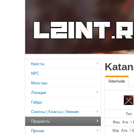
Katan
Квесты
NPC
Interlude
Монстры
Локации
Гайды
Скиллы | Классы | Умения
Тип
Предметы
Физ. Атк. \ 
Маг. Атк. \ 
Прочее