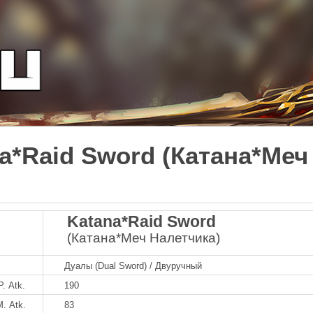
a*Raid Sword (Катана*Меч
Katana*Raid Sword
(Катана*Меч Налетчика)
Дуалы (Dual Sword) / Двуручный
P. Atk.
190
M. Atk.
83