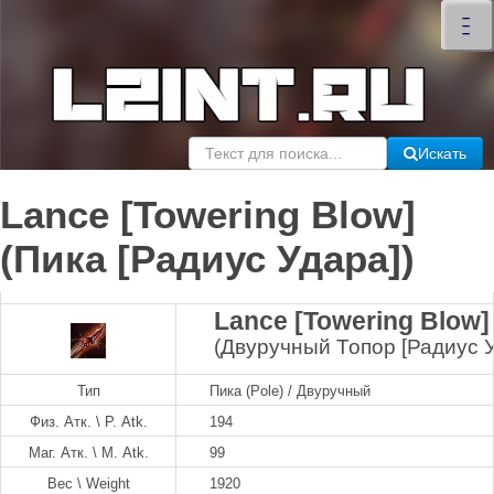
×
–
–
–
Искать
Lance [Towering Blow]
(Пика [Радиус Удара])
Lance [Towering Blow]
(Двуручный Топор [Радиус У
Тип
Пика (Pole) / Двуручный
Физ. Атк. \ P. Atk.
194
Маг. Атк. \ M. Atk.
99
Вес \ Weight
1920