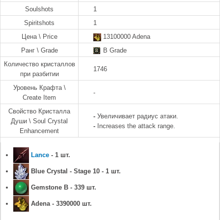
Soulshots
1
Spiritshots
1
Цена \ Price
13100000 Adena
Ранг \ Grade
B Grade
Количество кристаллов
1746
при разбитии
Уровень Крафта \
-
Create Item
Свойство Кристалла
-
Увеличивает радиус атаки.
Души \ Soul Crystal
-
Increases the attack range.
Enhancement
Lance
- 1 шт.
Blue Crystal - Stage 10 - 1 шт.
Gemstone B - 339 шт.
Adena - 3390000 шт.