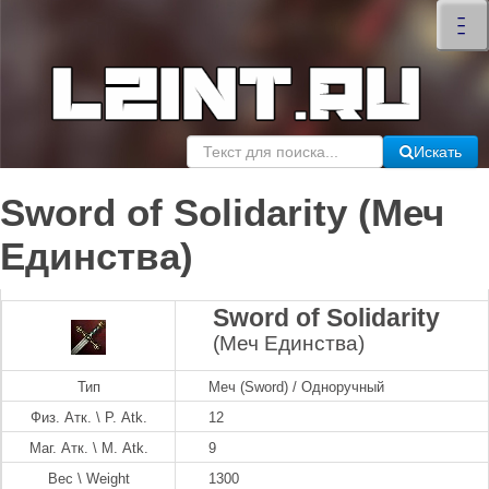
×
–
–
–
Искать
Sword of Solidarity (Меч
Единства)
Sword of Solidarity
(Меч Единства)
Тип
Меч (Sword) / Одноручный
Физ. Атк. \ P. Atk.
12
Маг. Атк. \ M. Atk.
9
Вес \ Weight
1300