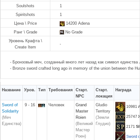
Soulshots
1
Spiritshots
1
Цена \ Price
14200 Adena
Ранг \ Grade
No Grade
Уровень Крафта \
-
Create Item
- Бронзовый меч, созданный много лет назад как символ единства
- Bronze sword crafted long ago in memory of the union between the H
Название
Уров.
Тип
Требования
Старт.
Старт.
Награда
NPC
локация
Sword of
9 - 16
Человек
Grand
Gludio
10981
Solidarity
Master
Territory
25747
(Меч
Roien
(Земли
Единства)
(Великий
Глудио)
2171
S
Мастер
Роен)
Sword o