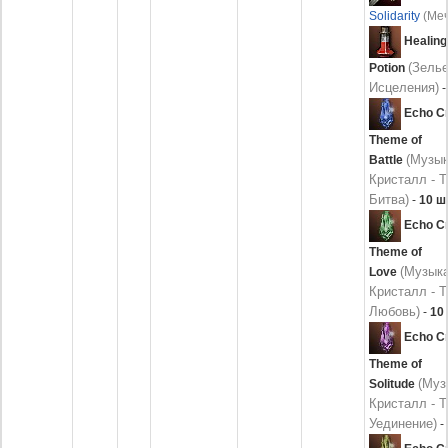
Solidarity
(Ме
Healing
(Зель
Potion
Исцеления)
-
Echo Cr
Theme of
(Музы
Battle
Кристалл - Т
Битва)
-
10 ш
Echo Cr
Theme of
(Музык
Love
Кристалл - Т
Любовь)
-
10 
Echo Cr
Theme of
(Муз
Solitude
Кристалл - Т
Уединение)
-