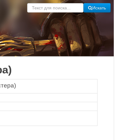
Искать
ра)
стера)