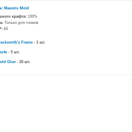
e: Maestro Mold
шного крафта:
100%
а:
Только для гномов
P:
60
lacksmith's Frame
- 1 шт.
sofe
- 5 шт.
old Glue
- 10 шт.