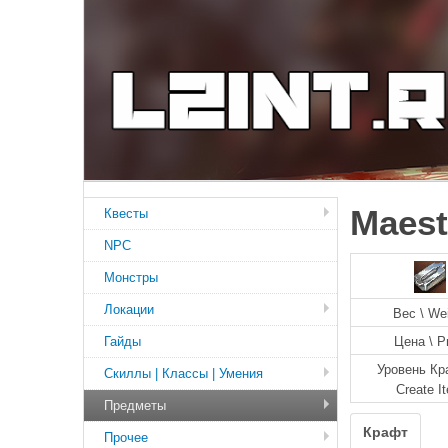
Maest
Квесты
NPC
Монстры
Локации
Вес \ We
Гайды
Цена \ P
Уровень Кр
Скиллы | Классы | Умения
Create I
Предметы
Крафт
Прочее