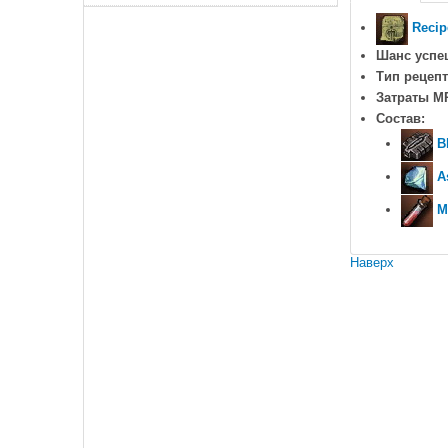
Recip
Шанс успе
Тип рецепт
Затраты M
Состав:
B
A
M
Наверх