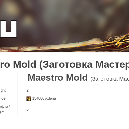
ro Mold (Заготовка Масте
Maestro Mold
(Заготовка Ма
ight
2
rice
154000 Adena
афта \
6
tem