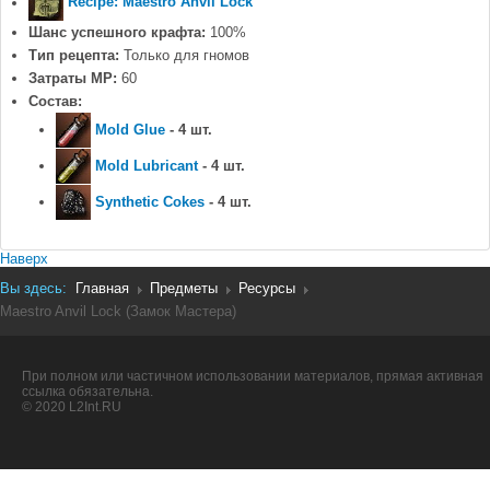
Recipe: Maestro Anvil Lock
Шанс успешного крафта:
100%
Тип рецепта:
Только для гномов
Затраты MP:
60
Состав:
Mold Glue
- 4 шт.
Mold Lubricant
- 4 шт.
Synthetic Cokes
- 4 шт.
Наверх
Вы здесь:
Главная
Предметы
Ресурсы
Maestro Anvil Lock (Замок Мастера)
При полном или частичном использовании материалов, прямая активная
ссылка обязательна.
© 2020 L2Int.RU