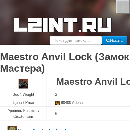
×
–
–
–
Искать
Maestro Anvil Lock (Замок
Мастера)
Maestro Anvil 
Вес \ Weight
2
Цена \ Price
90400 Adena
Уровень Крафта \
6
Create Item