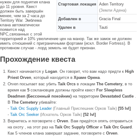
нужен для поднятия клана
Стартовая локация
Aden Territory
до 11 уровня. Квест
(Земли Адена)
должен быть завершён
менее, чем за 2 часа до
Добавлен в
Gracia Final
Territory War. Эмблема
клана автоматически
Удален в
Tauti
появится над
NPC,связанных с этой
территорией и 10% увеличение цен на манор. Так же замок не должен
иметь отношений с приграничными фортами (искл. Border Fortress). В
противном случае - лорд земель не будет признан.
Прохождение квеста
Квест начинается у
Logan
. Он говорит, что вам надо придти к
High
Priest Orven
, который находится в
Храме Орена
.
Orven посылает вас убить
Taik Orcs
в локации
The Cemetery
, в то
время как
5
соклановцев должны пройти квест
For Sleepless
Deadmen (Бессонный покойник)
на территории
Devastated Castle
.
В
The Cemetery
убивайте:
-
Taik Orc Supply Leader
(Главный Приспешник Орков Тайк)
[55 lvl]
-
Taik Orc Seeker
(Искатель Орков Тайк)
[52 lvl]
Вернитесь и поговорите с
Orven
. Вам придётся опять отправиться
на охоту , на этот раз на
Taik Orc Supply Officer
и
Taik Orc Guard
.
Как 5 членов клана завершат задание, поговорите с
Orven
.