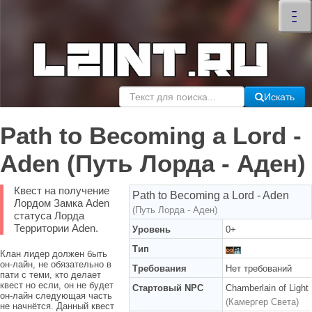
×
–
–
–
Искать
Path to Becoming a Lord -
Aden (Путь Лорда - Аден)
Квест на получение
Path to Becoming a Lord - Aden
Лордом Замка Aden
(Путь Лорда - Аден)
статуса Лорда
Территории Aden.
Уровень
0+
Тип
Клан лидер должен быть
он-лайн, не обязательно в
Требования
Нет требований
пати с теми, кто делает
квест но если, он не будет
Стартовый NPC
Chamberlain of Light
он-лайн следующая часть
(Камергер Света)
не начнётся. Данный квест