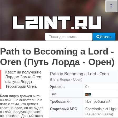
×
–
–
–
Искать
Path to Becoming a Lord -
Oren (Путь Лорда - Орен)
Квест на получение
Path to Becoming a Lord - Oren
Лордом Замка Oren
(Путь Лорда - Орен)
статуса Лорда
Территории Oren.
Уровень
0+
Тип
Клан лидер должен быть
он-лайн, не обязательно в
Требования
Нет требований
пати с теми, кто делает
квест но если, он не будет
Стартовый NPC
Chamberlain of Light
он-лайн следующая часть
(Камергер Света)
не начнётся. Данный квест