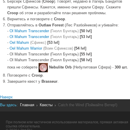
Берсерк Сфинксов (
Croop
). Говорят, недавно в Лагерь Бандитов
пришли Сфинксы. Кажется, именно они украли Сферу. Скажите
Croop
об этом и разработайте план решения проблемы.
Вернитесь и поговорите с
Croop
.
Отправляйтесь в
Outlaw Forest
(Лес Разбойников) и убивайте:
-
Ol Mahum Transcender
(Гнолл Бунтарь)
[50 lvl]
-
Ol Mahum Transcender
(Гнолл Бунтарь)
[53 lvl]
-
Oel Mahum
(Сфинкс)
[53 lvl]
-
Oel Mahum Warrior
(Воин Сфинксов)
[54 lvl]
- Ol Mahum Transcender (Гнолл Бунтарь)
[55 lvl]
- Ol Mahum Transcender (Гнолл Бунтарь)
[58 lvl]
пока не соберете
Nebulite Orb
(Небулитовая Сфера) -
300 шт.
Поговорите с
Croop
.
Завершите квест у
Brasseur
.
Наверх
Вы здесь:
Главная
Квесты
Catch the Wind (Поймайте Ветер!)
При полном или частичном использовании материалов, прямая активная
ссылка обязательна.