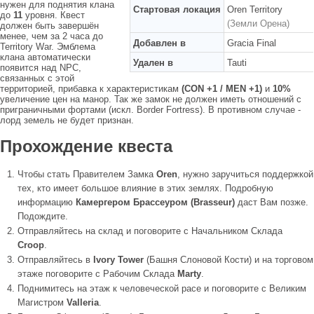
нужен для поднятия клана
Стартовая локация
Oren Territory
до
11
уровня. Квест
(Земли Орена)
должен быть завершён
менее, чем за 2 часа до
Добавлен в
Gracia Final
Territory War. Эмблема
клана автоматически
Удален в
Tauti
появится над NPC,
связанных с этой
территорией, прибавка к характеристикам
(CON +1 / MEN +1)
и
10%
увеличение цен на манор. Так же замок не должен иметь отношений с
приграничными фортами (искл. Border Fortress). В противном случае -
лорд земель не будет признан.
Прохождение квеста
Чтобы стать Правителем Замка
Oren
, нужно заручиться поддержкой
тех, кто имеет большое влияние в этих землях. Подробную
информацию
Камергером Брассеуром (Brasseur)
даст Вам позже.
Подождите.
Отправляйтесь на склад и поговорите с Начальником Склада
Croop
.
Отправляйтесь в
Ivory Tower
(Башня Слоновой Кости) и на торговом
этаже поговорите с Рабочим Склада
Marty
.
Поднимитесь на этаж к человеческой расе и поговорите с Великим
Магистром
Valleria
.