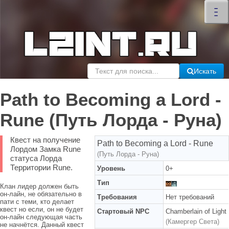
×
–
–
–
Искать
Path to Becoming a Lord -
Rune (Путь Лорда - Руна)
Квест на получение
Path to Becoming a Lord - Rune
Лордом Замка Rune
(Путь Лорда - Руна)
статуса Лорда
Территории Rune.
Уровень
0+
Тип
Клан лидер должен быть
он-лайн, не обязательно в
Требования
Нет требований
пати с теми, кто делает
квест но если, он не будет
Стартовый NPC
Chamberlain of Light
он-лайн следующая часть
(Камергер Света)
не начнётся. Данный квест