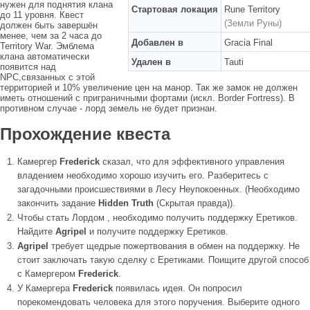
нужен для поднятия клана
Стартовая локация
Rune Territory
до 11 уровня. Квест
(Земли Руны)
должен быть завершён
менее, чем за 2 часа до
Добавлен в
Gracia Final
Territory War. Эмблема
клана автоматически
Удален в
Tauti
появится над
NPC,связанных с этой
территорией и 10% увеличение цен на манор. Так же замок не должен
иметь отношений с приграничными фортами (искл. Border Fortress). В
противном случае - лорд земель не будет признан.
Прохождение квеста
Камергер
Frederick
сказал, что для эффективного управления
владением необходимо хорошо изучить его. Разберитесь с
загадочными происшествиями в Лесу Неупокоенных. (Необходимо
закончить задание
Hidden Truth
(Скрытая правда)).
Чтобы стать Лордом , необходимо получить поддержку Еретиков.
Найдите
Agripel
и получите поддержку Еретиков.
Agripel
требует щедрые пожертвования в обмен на поддержку. Не
стоит заключать такую сделку с Еретиками. Поищите другой способ
с Камергером
Frederick
.
У Камергера
Frederick
появилась идея. Он попросил
порекомендовать человека для этого поручения. Выберите одного