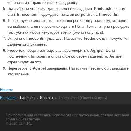
человека и отправляйтесь к Фредерику.
Вы выбрали человека для исполнения задания.
Frederick
послал
его к
Innocentin
. Подождите, пока он встретится с
Innocentin
.
Теперь нужно сделать то, что он попросит тому человеку, которого
вы выбрали, а он попросит сходить в Паган Темпл и тупо просидеть
там, убивая мобов некоторое время (около получаса).
Встреча с
Innocentin
удалась. Навестите
Frederick
для получения
дальнейших указаний.
Frederick
предлагает еще раз переговорить с
Agripel
. Если
посланный к
Innocentin
справился со своей задачей, то
Agripel
отреагирует на это.
Переговоры с
Agripel
завершены. Навестите
Frederick
и завершите
это задание.
Наверх
Вы здесь:
Главная
Квесты
Tough Road (Опасный путь)
При полном или частичном использовании материалов, прямая активная
ссылка обязательна.
© 2020 L2Int.RU