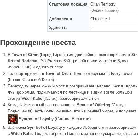
Стартовая локация
Giran Territory
(Земли Гирана)
Добавлен в
Chronicle 1
Удален в
-
Прохождение квеста
В
Town of Giran
(Город Гиран), гильдии войнов, разговариваем с
Sir
Kristof Rodemai
. Зовём за собой три война или мага (они будут
избранными) и одного хилера.
Телепортируемся в
Town of Oren
. Телепортируемся в
Ivory Tower
(Башня Слоновой Кости).
Переходим через южный мост и поворачиваем налево, бежим вдоль
ямы до холма, поднимаемся по лестнице и видим возле большой
статуи Witch
Kalis
(Калис), разговариваем с ней.
Каждый Избранный разговаривает с
Statue of Offering
(Статуя
Подношения), есть большой шанс, что избранный умрёт, и получает
Symbol of Loyalty
(Символ Верности).
Забираем
Symbol of Loyalty
у каждого Избранного и разговариваем
с
Witch Kalis
. Ведьма обрекла Вас на медленное умирание, отравив