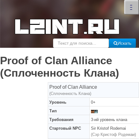
×
–
–
–
Искать
Proof of Clan Alliance
(Сплоченность Клана)
Proof of Clan Alliance
(Сплоченность Клана)
Уровень
0+
Тип
Требования
3-ий уровень клана
Стартовый NPC
Sir Kristof Rodemai
(Сэр Кристоф Родемаи)