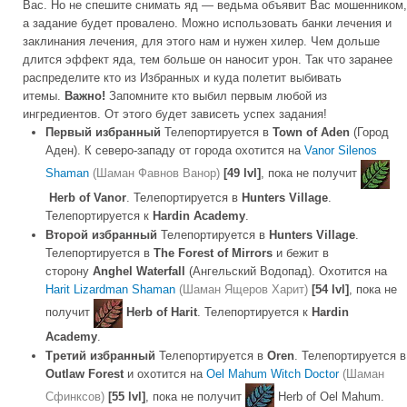
Вас. Но не спешите снимать яд — ведьма объявит Вас мошенником,
а задание будет провалено. Можно использовать банки лечения и
заклинания лечения, для этого нам и нужен хилер. Чем дольше
длится эффект яда, тем больше он наносит урон. Так что заранее
распределите кто из Избранных и куда полетит выбивать
итемы.
Важно!
Запомните кто выбил первым любой из
ингредиентов. От этого будет зависеть успех задания!
Первый избранный
Телепортируется в
Town of Aden
(Город
Аден). К северо-западу от города охотится на
Vanor Silenos
Shaman
(Шаман Фавнов Ванор)
[49 lvl]
, пока не получит
Herb of Vanor
. Телепортируется в
Hunters Village
.
Телепортируется к
Hardin Academy
.
Второй избранный
Телепортируется в
Hunters Village
.
Телепортируется в
The Forest of Mirrors
и бежит в
сторону
Anghel Waterfall
(Ангельский Водопад). Охотится на
Harit Lizardman Shaman
(Шаман Ящеров Харит)
[54 lvl]
, пока не
получит
Herb of Harit
. Телепортируется к
Hardin
Academy
.
Третий избранный
Телепортируется в
Oren
. Телепортируется в
Outlaw Forest
и охотится на
Oel Mahum Witch Doctor
(Шаман
Сфинксов)
[55 lvl]
, пока не получит
Herb of Oel Mahum.