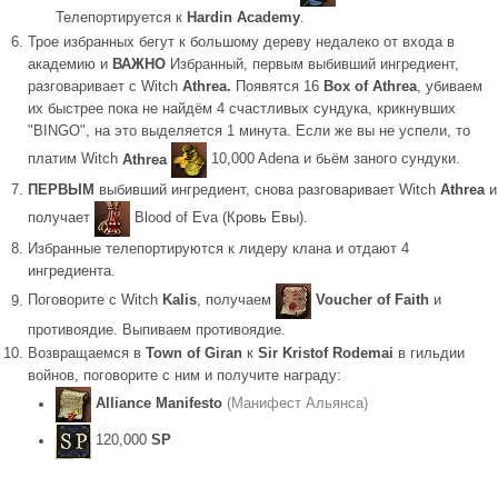
Телепортируется к
Hardin Academy
.
Трое избранных бегут к большому дереву недалеко от входа в
академию и
ВАЖНО
Избранный, первым выбивший ингредиент,
разговаривает с Witch
Athrea.
Появятся 16
Box of Athrea
, убиваем
их быстрее пока не найдём 4 счастливых сундука, крикнувших
"BINGO", на это выделяется 1 минута. Если же вы не успели, то
платим Witch
Athrea
10,000 Adena и бьём заного сундуки.
ПЕРВЫМ
выбивший ингредиент, снова разговаривает Witch
Athrea
и
получает
Blood of Eva (Кровь Евы).
Избранные телепортируются к лидеру клана и отдают 4
ингредиента.
Поговорите с Witch
Kalis
, получаем
Voucher of Faith
и
противоядие. Выпиваем противоядие.
Возвращаемся в
Town of Giran
к
Sir Kristof Rodemai
в гильдии
войнов, поговорите с ним и получите награду:
Alliance Manifesto
(Манифест Альянса)
120,000
SP