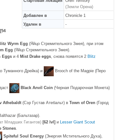
Стартовая локация
Oren Territory
(Земли Орена)
Добавлен в
Chronicle 1
Удален в
-
[54
litz Wyrm Egg
(Яйцо Стремительного Змея), при этом
rm Egg
(Яйцо Стремительного Змея).
m Eggs
и 4
Mist Drake eggs
, снова появятся 2
Blitz
о Туманного Дрейка) и
Brooch of the Magpie (Перо
 даст
Black Anvil Coin
(Черная Подарочная Монета)
v Athebaldt
(Сэр Густав Атебальт) в
Town of Oren
(Город
lthazar (Бальтазар).
ат Младших Гигантов)
[62 lvl]
и
Lesser Giant Scout
e Stones
.
Spiteful Soul Energy
(Энергия Мстительного Духа),