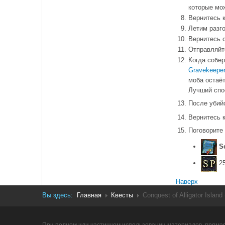
которые мо
Вернитесь 
Летим разг
Вернитесь 
Отправляйт
Когда собе
Gravekeepe
моба остаё
Лучший спос
После убий
Вернитесь 
Поговорите
S
25
Наверх
Вы здесь:
Главная
Квесты
Conquest of Alligator Isla