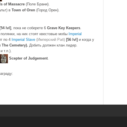
ds of Massacre
(Поле Брани).
альт) в
Town of Oren
(Город Орен).
[54 lvl]
, пока не соберете 6
Grave Key Keepers
.
 полянки, на них стоят квестовые мобы
Imperial
ит по 4
Imperial Slave
(Имперский Раб)
[56 lvl]
и когда у
ы
The Cemetery).
Добить должен клан лидер.
 т.п.).
Scepter of Judgement
.
аграду: