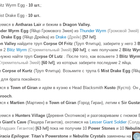
itz Wyrm Egg -
10 шт.
;
st Drake Egg -
10 шт.
.
уемся в
Antharas Lair
и бежим в
Dragon Valley.
nder Wyrm Egg
(Яйцо Громового Змея) из
Thunder Wyrm
(Громовой Змей)
0
Drake Egg
(Яйцо Дрейка) из
Drake
(Дрейк)
[57 lvl]
;
n Valley
найдите труп
Corpse Of Fritz
(Труп Флитца), заберите у него 3
B
ся 2
Blitz Wyrm
(Стремительный Змей)
[60 lvl]
, с них получаем 2
Blitz Wy
нужно найти труп
Corpse Of Lutz
. После того, как возьмете 3
Blitz Wyr
Стремительный Змей)
[60 lvl]
, из которых заберите последние 2 яйца.
е
Corpse of Kurtz
(Труп Флитца). Возьмите с трупа 6
Mist Drake Egg
(Яйц
 для брата покойного.
мся в
Town of Giran
и идём в кузню к Head Blacksmith
Kusto
(Кусто). Он
rooch
.
мся к
Martien
(Мартиен) в
Town of Giran
(Город Гиран), летим к
Sir Gusta
уемся в
Hunters Village
(Деревня Охотников) и разговариваем с гномом Ba
 Giant's Cave
(Пещера Гигантов), охотимся на
Lesser Giant Soldier
(Солд
Младших Гигантов)
[63 lvl]
пока не получим 10
Power Stones
и 10
Nebulit
racia Epilogue
:
Titan's Powerstone
и
Nebulite Crystals
заменены на