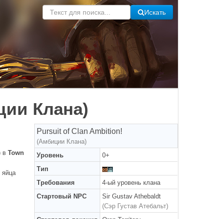
Искать
иции Клана)
Pursuit of Clan Ambition!
(Амбиции Клана)
) в
Town
Уровень
0+
Тип
 яйца
Требования
4-ый уровень клана
Стартовый NPC
Sir Gustav Athebaldt
(Сэр Густав Атебальт)