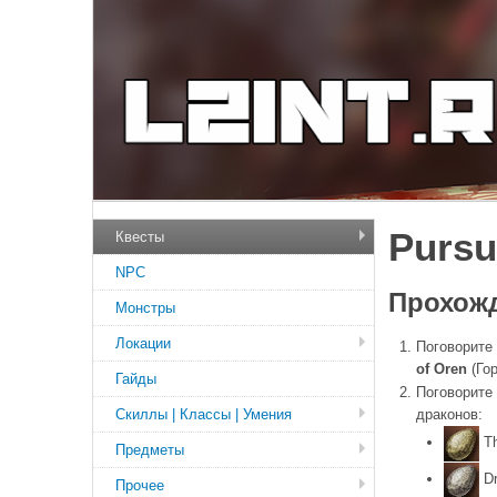
Pursu
Квесты
NPC
Прохожд
Монстры
Локации
Поговорите
of Oren
(Гор
Гайды
Поговорите
Скиллы | Классы | Умения
драконов:
Th
Предметы
Dr
Прочее