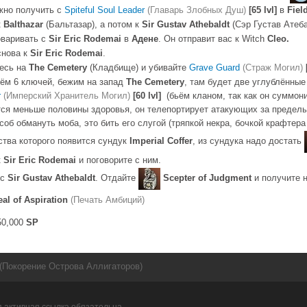
жно получить с
Spiteful Soul Leader
(Главарь Злобных Душ)
[65 lvl]
в
Fiel
к
Balthazar
(Бальтазар), а потом к
Sir Gustav Athebaldt
(Сэр Густав Атеб
оваривать с
Sir Eric Rodemai
в
Адене
. Он отправит вас к Witch
Cleo.
снова к
Sir Eric Rodemai
.
есь на
The Cemetery
(Кладбище) и убивайте
Grave Guard
(Страж Могил)
рём 6 ключей, бежим на запад
The Cemetery
, там будет две углублённые
r
(Имперский Хранитель Могил)
[60 lvl]
(бьём кланом, так как он суммон
тся меньше половины здоровья, он телепортирует атакующих за предел
об обмануть моба, это бить его слугой (тряпкой некра, бочкой крафтера и
ства которого появится сундук
Imperial Coffer
, из сундука надо достать
к
Sir Eric Rodemai
и поговорите с ним.
 с
Sir Gustav Athebaldt
. Отдайте
Scepter of Judgment
и получите н
eal of Aspiration
(Печать Амбиций)
0,000
SP
nd (Покорение Острова Аллигаторов)