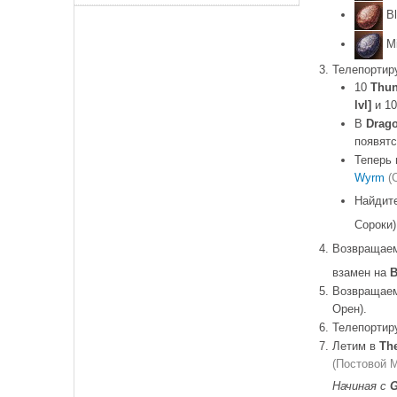
Bl
Mi
Телепортир
10
Thu
lvl]
и 1
В
Drago
появят
Теперь 
Wyrm
(
Найдит
Сороки)
Возвращае
взамен на
B
Возвращае
Орен).
Телепортир
Летим в
The
(Постовой 
Начиная с
G