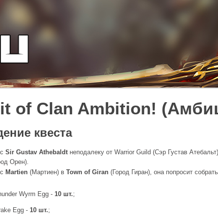
it of Clan Ambition! (Амб
ение квеста
 c
Sir Gustav Athebaldt
неподалеку от Warrior Guild (Сэр Густав Атебальт
од Орен).
 с
Martien
(Мартиен) в
Town of Giran
(Город Гиран), она попросит собрать
under Wyrm Egg -
10 шт.
;
ake Egg -
10 шт.
;