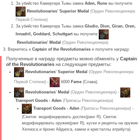
За убийство Камергера Тьмы замка
Aden,
Rune
вы получите
Revolutionaries' Superior Medal
(Орден Революционера
Первой Степени).
За убийство Камергера Тьмы замка
Gludio, Dion, Giran, Oren,
Innadril, Goddard, Schuttgart
вы получите
Revolutionaries' Medal
(Орден Революционера)
.
Вернитесь к
Captain of the Revolutionaries
и получите награду.
Полученные в награду предметы можно обменять у
Captain
of the Revolutionaries
на следующие предметы:
Revolutionaries' Superior Medal
(Орден Революционера
Первой Степени)
-
6000
Fame
(Слава).
Revolutionaries' Medal
(Орден Революционера)
-
Transport Goods - Aden
(Припасы Революционера)
Transport Goods - Aden
(Припасы Революционера)
-
(Cвиток: модифицировать доспех(ранг R), Cвиток:
модифицировать оружие(ранг R), куски и рецепты на оружие
Хелиоса и броню Айдиоса, камни и кристаллы атрибута)