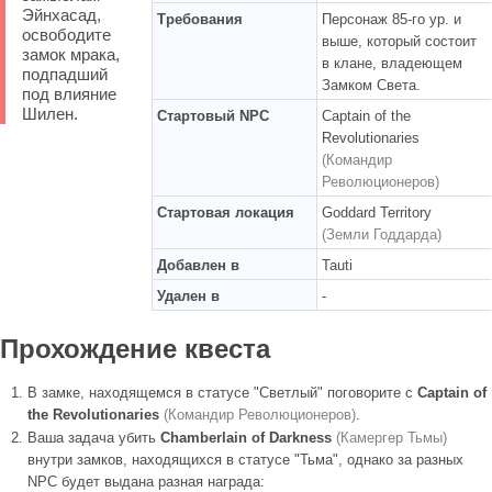
Эйнхасад,
Требования
Персонаж 85-го ур. и
освободите
выше, который состоит
замок мрака,
в клане, владеющем
подпадший
Замком Света.
под влияние
Шилен.
Стартовый NPC
Captain of the
Revolutionaries
(Командир
Революционеров)
Стартовая локация
Goddard Territory
(Земли Годдарда)
Добавлен в
Tauti
Удален в
-
Прохождение квеста
В замке, находящемся в статусе "Светлый" поговорите с
Captain of
the Revolutionaries
(Командир Революционеров)
.
Ваша задача убить
Chamberlain of Darkness
(Камергер Тьмы)
внутри замков, находящихся в статусе "Тьма", однако за разных
NPC будет выдана разная награда: