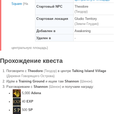
Square
(На
Стартовый NPC
Theodore
(Теодор)
Стартовая локация
Gludio Territory
(Земли Глудио)
Добавлен в
Awakening
Удален в
-
центральную площадь)
Прохождение квеста
Поговорите с
Theodore
(Теодор)
в центре
Talking Island Village
(Деревня Говорящего Острова).
Идём в
Training Ground
и ищем там
Shannon
(Шенон)
.
Разговариваем с
Shannon
(Шенон)
и получаем награду:
5,000
Adena
40
EXP
500
SP