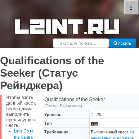
×
–
–
–
Искать
Qualifications of the
Seeker (Статус
Рейнджера)
Чтобы взять
Qualifications of the Seeker
данный квест,
(Статус Рейнджера)
необходимо
выполнить
Уровень
1 - 20
предыдущую
Тип
часть:
Let's Go to
Требования
Выполненный квест
На
the Central
центральную площадь