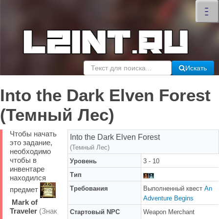
×
–
–
–
Искать
Into the Dark Elven Forest
(Темный Лес)
Чтобы начать
Into the Dark Elven Forest
это задание,
(Темный Лес)
необходимо
чтобы в
Уровень
3 - 10
инвентаре
Тип
находился
Требования
Выполненный квест
An
предмет
Adventure Begins
Mark of
Traveler
(Знак
Стартовый NPC
Weapon Merchant