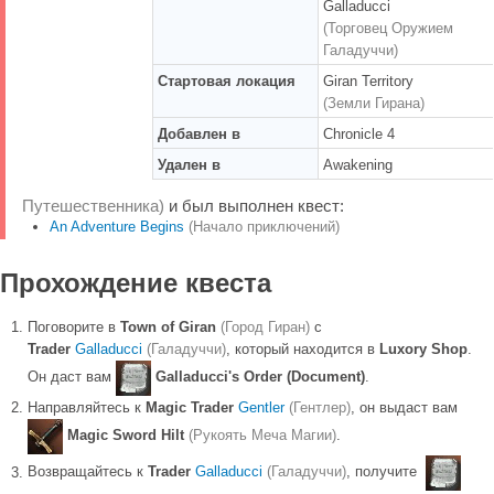
Galladucci
(Торговец Оружием
Галадуччи)
Стартовая локация
Giran Territory
(Земли Гирана)
Добавлен в
Chronicle 4
Удален в
Awakening
Путешественника)
и был выполнен квест:
An Adventure Begins
(Начало приключений)
Прохождение квеста
Поговорите в
Town of Giran
(Город Гиран)
с
Trader
Galladucci
(Галадуччи)
, который находится в
Luxory Shop
.
Он даст вам
Galladucci's Order (Document)
.
Направляйтесь к
Magic Trader
Gentler
(Гентлер)
, он выдаст вам
Magic Sword Hilt
(Рукоять Меча Магии)
.
Возвращайтесь к
Trader
Galladucci
(Галадуччи)
, получите