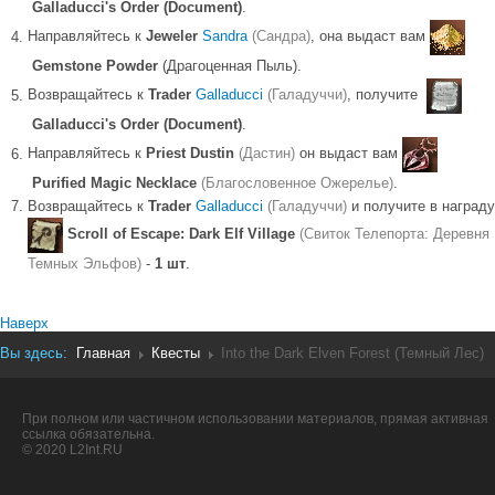
Galladucci's Order (Document)
.
Направляйтесь к
Jeweler
Sandra
(Сандра)
, она выдаст вам
Gemstone Powder
(Драгоценная Пыль).
Возвращайтесь к
Trader
Galladucci
(Галадуччи)
, получите
Galladucci's Order (Document)
.
Направляйтесь к
Priest Dustin
(Дастин)
он выдаст вам
Purified Magic Necklace
(Благословенное Ожерелье)
.
Возвращайтесь к
Trader
Galladucci
(Галадуччи)
и получите в награду
Scroll of Escape: Dark Elf Village
(Свиток Телепорта: Деревня
Темных Эльфов)
-
1 шт
.
Наверх
Вы здесь:
Главная
Квесты
Into the Dark Elven Forest (Темный Лес)
При полном или частичном использовании материалов, прямая активная
ссылка обязательна.
© 2020 L2Int.RU