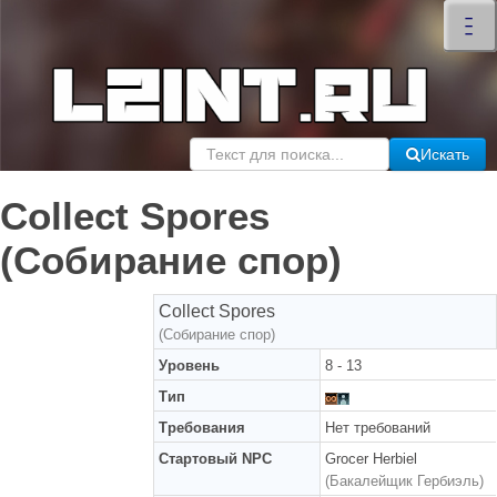
×
–
–
–
Искать
Collect Spores
(Собирание спор)
Collect Spores
(Собирание спор)
Уровень
8 - 13
Тип
Требования
Нет требований
Стартовый NPC
Grocer Herbiel
(Бакалейщик Гербиэль)