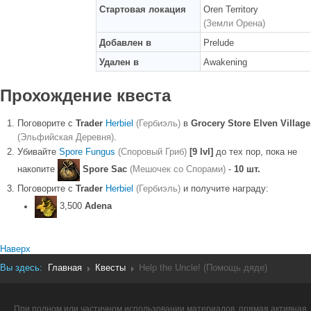
Стартовая локация
Oren Territory
(Земли Орена)
Добавлен в
Prelude
Удален в
Awakening
Прохождение квеста
Поговорите с
Trader
Herbiel
(Гербиэль)
в
Grocery Store Elven Village
(Эльфийская Деревня)
.
Убивайте
Spore Fungus
(Споровый Гриб)
[9 lvl]
до тех пор, пока не
накопите
Spore Sac
(Мешочек со Спорами)
-
10 шт.
Поговорите с
Trader
Herbiel
(Гербиэль)
и получите награду:
3,500
Adena
Наверх
Вы здесь:
Главная
Квесты
Help the Uncle! (Помощь дяде)
При полном или частичном использовании материалов, прямая активная