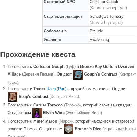
Стартовый NPC
Collector Gouph
(Коллекционер Гуф)
Стартовая локация
Schuttgart Territory
(Земли Шутгарта)
Добавлен в
Prelude
Удален в
Awakening
Прохождение квеста
Поговорите с
Collector Gouph
(Гуф)
в
Bronze Key Guild
в
Dwarven
Village
(Деревня Гномов)
. Он даст
Gouph's Contract
(Контракт
Гуфа)
.
Поговорите с
Trader
Reep (Рип)
в оружейном магазине. Он даст
Reep's Contract
(Контракт Рипа)
.
Поговорите с
Carrier Torocco
(Торокко)
, который стоит за складом.
Он даст вам
Elven Wine
(Эльфийское Вино)
.
Поговорите с
Miner Maron
(Марон)
, который находится в стартовой
области Гномов. Он даст вам
Brunon's Dice
(Игральные Кости