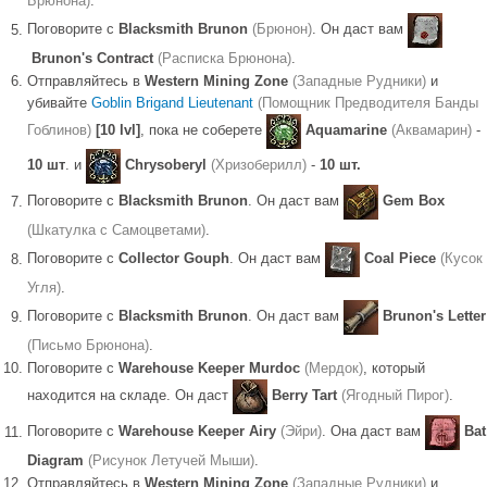
Брюнона)
.
Поговорите с
Blacksmith Brunon
(Брюнон)
. Он даст вам
Brunon's Contract
(Расписка Брюнона)
.
Отправляйтесь в
Western Mining Zone
(Западные Рудники)
и
убивайте
Goblin Brigand Lieutenant
(Помощник Предводителя Банды
Гоблинов)
[10 lvl]
, пока не соберете
Aquamarine
(Аквамарин)
-
10 шт
. и
Chrysoberyl
(Хризоберилл)
-
10 шт.
Поговорите с
Blacksmith Brunon
. Он даст вам
Gem Box
(Шкатулка с Самоцветами)
.
Поговорите с
Collector Gouph
. Он даст вам
Coal Piece
(Кусок
Угля)
.
Поговорите с
Blacksmith Brunon
. Он даст вам
Brunon's Letter
(Письмо Брюнона)
.
Поговорите с
Warehouse Keeper Murdoc
(Мердок)
, который
находится на складе. Он даст
Berry Tart
(Ягодный Пирог)
.
Поговорите с
Warehouse Keeper Airy
(Эйри)
. Она даст вам
Bat
Diagram
(Рисунок Летучей Мыши)
.
Отправляйтесь в
Western Mining Zone
(Западные Рудники)
и