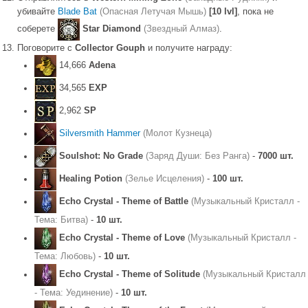
убивайте
Blade Bat
(Опасная Летучая Мышь)
[10 lvl]
, пока не
соберете
Star Diamond
(Звездный Алмаз)
.
Поговорите с
Collector Gouph
и получите награду:
14,666
Adena
34,565
EXP
2,962
SP
Silversmith Hammer
(Молот Кузнеца)
Soulshot: No Grade
(Заряд Души: Без Ранга)
-
7000 шт.
Healing Potion
(Зелье Исцеления)
-
100 шт.
Echo Crystal - Theme of Battle
(Музыкальный Кристалл -
Тема: Битва)
-
10 шт.
Echo Crystal - Theme of Love
(Музыкальный Кристалл -
Тема: Любовь)
-
10 шт.
Echo Crystal - Theme of Solitude
(Музыкальный Кристалл
- Тема: Уединение)
-
10 шт.