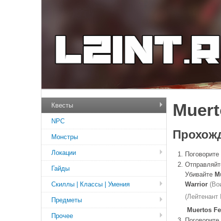
Muert
Квесты
NPC
Прохожд
Монстры
Локации
Поговорите
Отправляйт
Гайды
Убивайте
M
Скиллы | Классы | Умения
Warrior
(Во
(Лейтенант
Предметы
Muertos Fe
Прочее
Поговорите