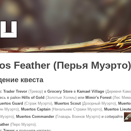
os Feather (Перья Муэрто
ение квеста
 с
Trader Trevor
(Тревор)
в
Grocery Store
в
Kamael Village
(Деревня Кам
есь в район
Hills of Gold
(Золотые Холмы)
или
Mimir's Forest
(Лес Мими
uertos Guard
(Страж Муэрто)
,
Muertos Scout
(Дозорный Муэрто)
,
Muerto
ин Муэрто)
,
Muertos Captain
(Начальник Стражи Муэрто)
,
Muertos Lieut
 Муэрто)
,
Muertos Commander
(Главарь Воинов Муэрто)
и собирайте
ather
(Перо Муэрто)
.
 с
Trevor
и получите награду: