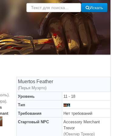
Искать
)
Muertos Feather
(Перья Муэрто)
аэль)
.
Уровень
11 - 18
ра)
.
Тип
s
enant
Требования
Нет требований
Стартовый NPC
Accessory Merchant
Trevor
(Ювелир Тревор)