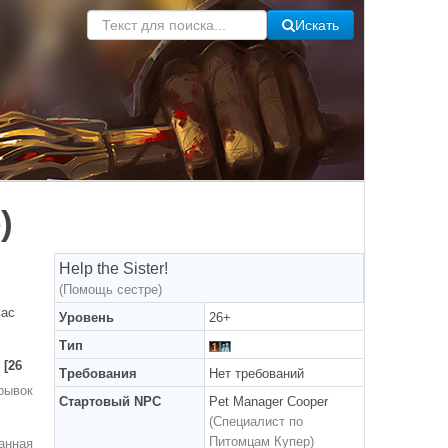
Искать
)
Help the Sister!
(Помощь сестре)
вас
Уровень
26+
Тип
[26
Требования
Нет требований
рывок
Стартовый NPC
Pet Manager Cooper
(Специалист по
Питомцам Купер)
анная