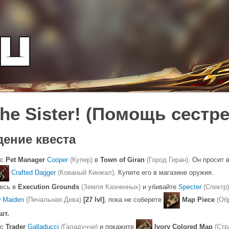
the Sister! (Помощь сестре
ение квеста
 с
Pet Manager
Cooper
(Купер)
в
Town of Giran
(Город Гиран)
. Он просит 
Crafted Dagger
(Кованый Кинжал)
. Купите его в магазине оружия.
есь в
Execution Grounds
(Земля Казненных)
и убивайте
Specter
(Спектр)
w Maiden
(Печальная Дева)
[27 lvl]
, пока не соберете
Map Piece
(Об
шт.
 с
Trader
Galladucci
(Галадуччи)
и покажите
Ivory Colored Map
(Стр