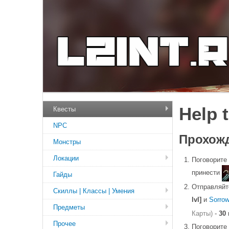
Help 
Квесты
NPC
Прохожд
Монстры
Локации
Поговорите
принести
Гайды
Отправляйт
Скиллы | Классы | Умения
lvl]
и
Sorro
Предметы
Карты)
-
30 
Прочее
Поговорите