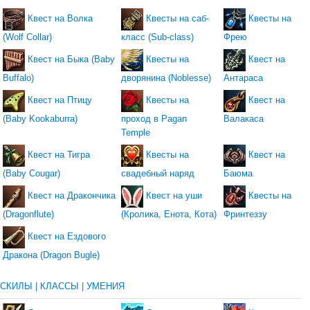
Квест на Волка
Квесты на саб-
Квесты на
(Wolf Collar)
класс (Sub-class)
Фрею
Квест на Быка (Baby
Квесты на
Квест на
Buffalo)
дворянина (Noblesse)
Антараса
Квест на Птицу
Квесты на
Квест на
(Baby Kookaburra)
проход в Pagan
Валакаса
Temple
Квест на Тигра
Квесты на
Квест на
(Baby Cougar)
свадебный наряд
Баюма
Квест на Дракончика
Квест на уши
Квесты на
(Dragonflute)
(Кролика, Енота, Кота)
Фринтеззу
Квест на Ездового
Дракона (Dragon Bugle)
СКИЛЫ | КЛАССЫ | УМЕНИЯ