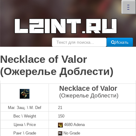
×
–
–
–
Искать
Necklace of Valor
(Ожерелье Доблести)
Necklace of Valor
(Ожерелье Доблести)
Маг. Защ. \ M. Def
21
Вес \ Weight
150
Цена \ Price
4680 Adena
Ранг \ Grade
No Grade