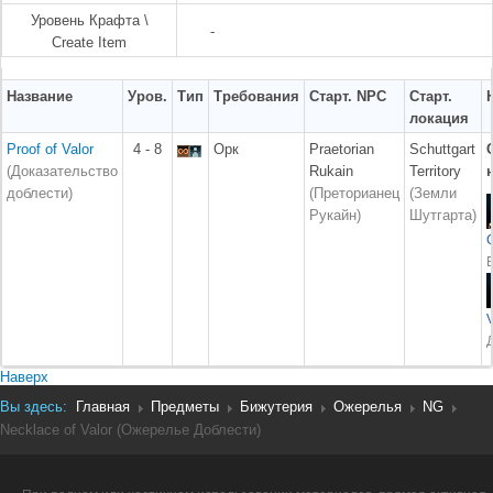
Уровень Крафта \
-
Create Item
Название
Уров.
Тип
Требования
Старт. NPC
Старт.
локация
Proof of Valor
4 - 8
Орк
Praetorian
Schuttgart
(Доказательство
Rukain
Territory
доблести)
(Преторианец
(Земли
Рукайн)
Шутгарта)
Наверх
Вы здесь:
Главная
Предметы
Бижутерия
Ожерелья
NG
Necklace of Valor (Ожерелье Доблести)