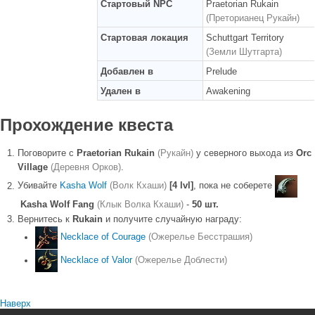
Стартовый NPC
Praetorian Rukain
(Преторианец Рукайн)
Стартовая локация
Schuttgart Territory
(Земли Шутгарта)
Добавлен в
Prelude
Удален в
Awakening
Прохождение квеста
Поговорите с
Praetorian Rukain
(Рукайн)
у северного выхода из
Orc
Village
(Деревня Орков)
.
Убивайте
Kasha Wolf
(Волк Кхаши)
[4 lvl]
, пока не соберете
Kasha Wolf Fang
(Клык Волка Кхаши)
-
50 шт.
Вернитесь к
Rukain
и получите случайную награду:
Necklace of Courage
(Ожерелье Бесстрашия)
Necklace of Valor
(Ожерелье Доблести)
Наверх