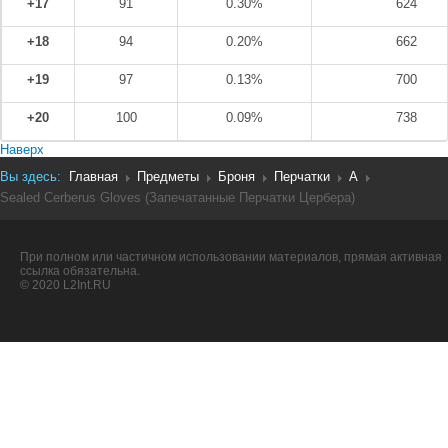
+17
91
0.30%
624
+18
94
0.20%
662
+19
97
0.13%
700
+20
100
0.09%
738
Наверх
Вы здесь:
Главная
Предметы
Броня
Перчатки
A
Sealed Cerberus Gloves (Запечатанные Перчатки Цербера)
При полном или частичном использовании материалов, прямая активная
ссылка обязательна.
© 2020 L2Int.RU