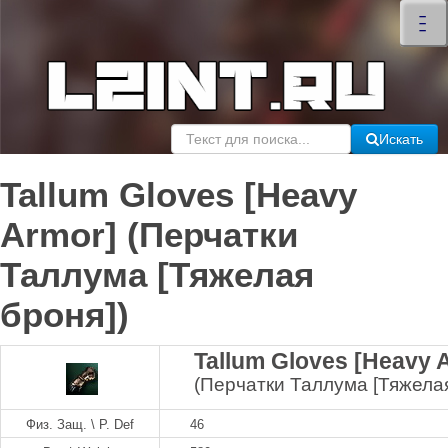
×
–
–
–
Искать
Tallum Gloves [Heavy
Armor] (Перчатки
Таллума [Тяжелая
броня])
Tallum Gloves [Heavy 
(Перчатки Таллума [Тяжелая
Физ. Защ. \ P. Def
46