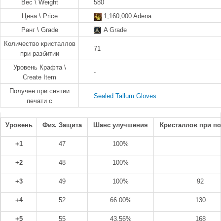
Вес \ Weight
580
Цена \ Price
1,160,000 Adena
Ранг \ Grade
A Grade
Количество кристаллов
71
при разбитии
Уровень Крафта \
-
Create Item
Получен при снятии
Sealed Tallum Gloves
печати с
Уровень
Физ. Защита
Шанс улучшения
Кристаллов при п
+1
47
100%
+2
48
100%
+3
49
100%
92
+4
52
66.00%
130
+5
55
43.56%
168