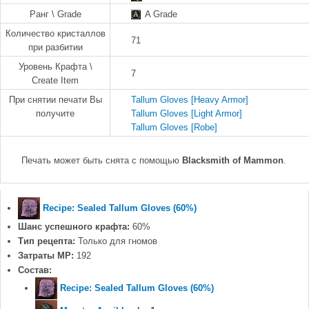
Ранг \ Grade
A Grade
Количество кристаллов
71
при разбитии
Уровень Крафта \
7
Create Item
При снятии печати Вы
Tallum Gloves [Heavy Armor]
получите
Tallum Gloves [Light Armor]
Tallum Gloves [Robe]
Печать может быть снята с помощью
Blacksmith of Mammon
.
Recipe: Sealed Tallum Gloves (60%)
Шанс успешного крафта:
60%
Тип рецепта:
Только для гномов
Затраты MP:
192
Состав:
Recipe: Sealed Tallum Gloves (60%)