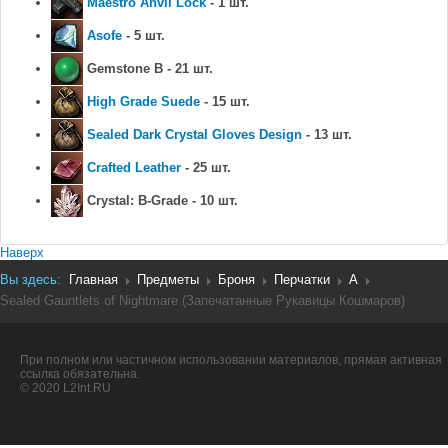
Maestro Anvil Lock
- 1 шт.
Asofe
- 5 шт.
Gemstone B - 21 шт.
High Grade Suede
- 15 шт.
Sealed Dark Crystal Gloves Design
- 13 шт.
Crafted Leather
- 25 шт.
Crystal: B-Grade - 10 шт.
Наверх
Вы здесь:
Главная
Предметы
Броня
Перчатки
A
Sealed Gauntlets of Nightmare (Запечатанные Рукавицы Кошмаров)
При полном или частичном использовании материалов, прямая активная
ссылка обязательна.
© 2020 L2Int.RU