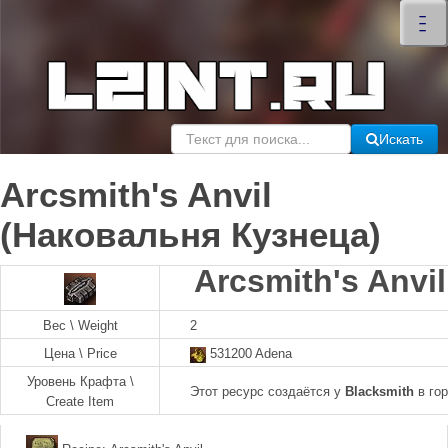
×
–
–
–
Искать
Arcsmith's Anvil
(Наковальня Кузнеца)
Arcsmith's Anvi
Вес \ Weight
2
Цена \ Price
531200 Adena
Уровень Крафта \
Этот ресурс создаётся у
Blacksmith
в го
Create Item