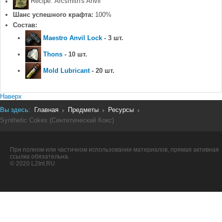
Recipe: Arcsmith's Anvil
Шанс успешного крафта:
100%
Состав:
Maestro Anvil Lock
- 3 шт.
Thons
- 10 шт.
Mold Lubricant
- 20 шт.
Наверх
Вы здесь:
Главная
Предметы
Ресурсы
Synthetic Cokes (Синтетический Кокс)
При полном или частичном использовании материалов, прямая активная
ссылка обязательна.
© 2020 L2Int.RU